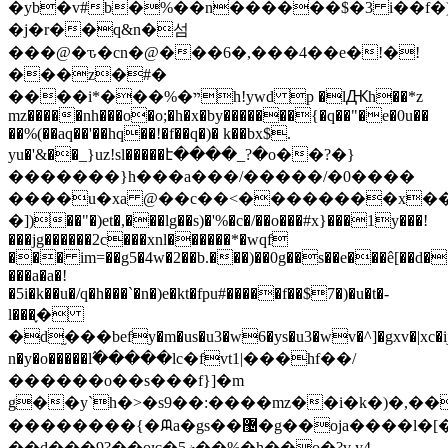
�yb�v#b�%��n������$�3 i��f�)
�j�r��q&n�섬
���@�ԏ�cn�@���6�,���4��e�!�!
���z�#�
����i*���%�ײh!ywd p �lԪh��*z
mz�����nh
���o�o;�h�x�by�������{�q��"�e�0u��
��%(��aq��'��hq��!�f��q�)� k��bx$.
yu�'&��_}uz!sl�����է����_?�o��?�}
�������}h���a���/�����/�0����
����u�xa @��c��<��������x��i
�])��"�)et�,���lg��s)�'%�c�/��o���#x}���1y���!
���jg������2c���xnl������*�wqf
��� im=��g5�4w�2��b.���)��0g��s��e���ê[��d�
���a�a�!
�5i�k��u�/q�h���`�n�)e�kt�fpu#�����f��$7�)�u�t�-
l���֪�
�d֦���befy�m�us�u3�w6�ys�u3�wv�^]�gxv�|xc�i
n�y�o�����l߬�����lc�fvt1|���hf��/
������o��s���f}]�m
g��y`h�>�s9��:����mz��i�k�)�,��
��������{�ᙕa�gs��޴�g��oja����l�[���gm�[�]�pr7���,*���on&j���dno�?
��d���9?��oѥ�5ޜ��%�h��o�?v y4