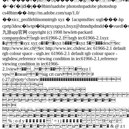
�^�ť�i)i$�j��8bim!uadobe photoshopadobe photoshop
cs48bim��-http://ns.adobe.com/xap/1.0/
�� xicc_profile hlinomntrrgb xyz � 1acspmsftiec srgb���-hp
cprtp3desc�lwtpt�bkptrxyzgxyz,bxyz@dmndtpdmdd��vuedl�view
九游app官网 copyright (c) 1998 hewlett-packard
companydescsrgb iec61966-2.1srgb iec61966-2.1xyz
�q�xyz xyz o�8��xyz b����xyz $����desciec
http://www.iec.chiec http://www.iec.chdesc.iec 61966-2.1 default
rgb colour space - srgb.iec 61966-2.1 default rgb colour space -
srgbdesc,reference viewing condition in iec61966-2.1,reference
viewing condition in iec61966-
2.1view��_.��� \�xyz l
vpw�meas�sig crt curv #
(-27;@ejoty^chmrw|�������������������������
%
28>elry`gnu|
���������������� 
-;hucq~���������

:ixgw��������'7
=oat������� 2fzn�
 % : o d y � � � � � �  ' = t j � � � � � � " 9 q i
� � � � � �  * c \ u � � � � � & @ z t