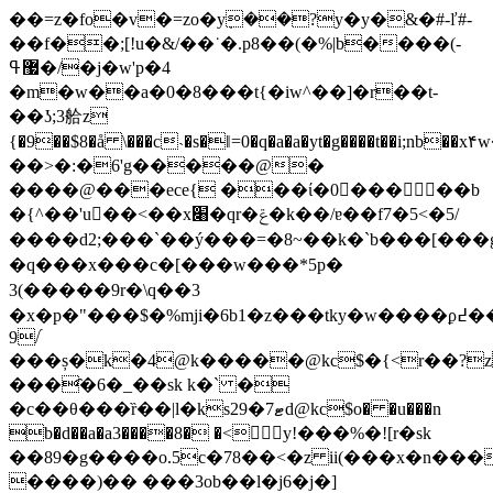
��=z�fo�v�=zo�yܼ��?y�y�&�#-ľ#-
��f��;[!u�&/��˙�.p8��(�%|b����(-
޷ߟ�/�j�w'p�4
�m�w��a�0�8���t{�iw^��]�r��t-
��ʖ;3䑪z
{�9��$8�å \���c˴�s�ǁ=0�q�a�a�yt�g����t��i;nb��x
��>�:�6'g�����@�
����@���ece{ ���ί�0�����b
�{^��'u��<��x׈�qr�ݝ�k��/ɐ��f7�5<�5/
����d2;���`��ý���=�8~��k�`b���[���g
�q���x���c�[���w���*5p�
3(�����9r�\q��3
�x�
9/֜
���ș�k�4@k�����@kc$�{<r��?
���҄�6�_��sk k�` �
�c��θ���ȑ��|l�ks29�7ޓd@kc$o� �u���n
b�d��a�a3����8� �<󩥆y!���%�![r�sk
��89�g����o.5c�78��<�z ii(���x�n���
����)�� ���3ob��l�j6�j�]