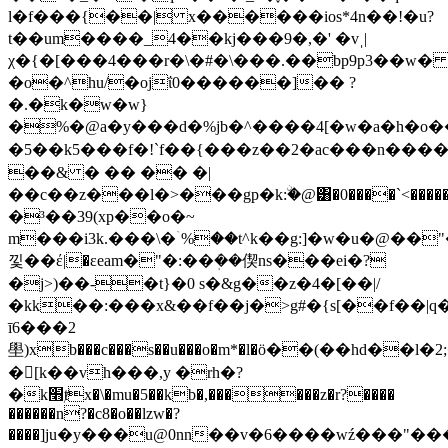
l�f���{��| x������ios*4n��!�u?
t��um����_4��kj���9�,�' �vˌ|
χ�{�[���4���r�\�#�\���.��bр9p3��w
�o�^hu/�ojΐ0������]�� ?
�.�k�w�w}
�%�@a�y���d�%jb�^����4[�w�a�h�o
�5��k5���f�!`f��{���z��2�ac���n����f�o˂3������
��& � �� �� �|
��c��z���l�>���gp�k:ۨ�@͸�0����`<����
�³��39(xp��o�~
m���i3k.���\�ۤ%��t^k��g:]�w�u�@��
낓��έ|�εeam�"�:��ܲ��偰ns���ei�?
�j>)��-�t}�0 s�&g��z�4�[��|/
�kk��:���x&��f��j�>g#�{s[��f��|q�.�w~�iv���[�p
ī6���2
壆)xb���c���s��u���o�m*�l�ӧ��(��hd
�[k��vh���,y �rh�?
�k׫ⱦx�\�mu�5��kb�,������z�r?����
������n?�c8�o��lzw�?
����]ju�y���u@0nn��v�6����wź���"���