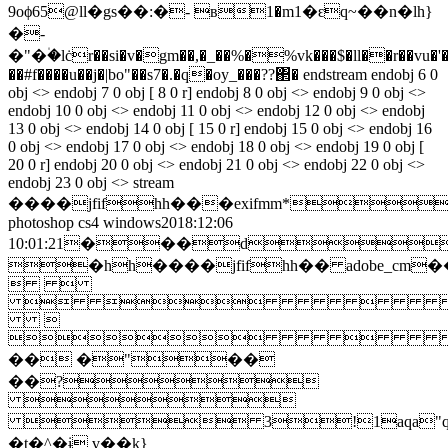
9oϕ65@ll�gs��:�- в1�m1�ԑq~��n�lh}
�-
�"�۠�lċr��si�v�gm��,�_��%�%vk���$�ll��r��vu�'��
��#f����u��j�|bo"��s7�.�q�oy_���??΂� endstream endobj 6 0
obj <> endobj 7 0 obj [ 8 0 r] endobj 8 0 obj <> endobj 9 0 obj <>
endobj 10 0 obj <> endobj 11 0 obj <> endobj 12 0 obj <> endobj
13 0 obj <> endobj 14 0 obj [ 15 0 r] endobj 15 0 obj <> endobj 16
0 obj <> endobj 17 0 obj <> endobj 18 0 obj <> endobj 19 0 obj [
20 0 r] endobj 20 0 obj <> endobj 21 0 obj <> endobj 22 0 obj <>
endobj 23 0 obj <> stream
����jfifhh���exifmm*
photoshop cs4 windows2018:12:06
10:01:21���d
�hh����jfifhh�� adobe_cm
 
 


�� �"��
��?

 3!1aqa"q�2
�t�^�ɨ v��k}