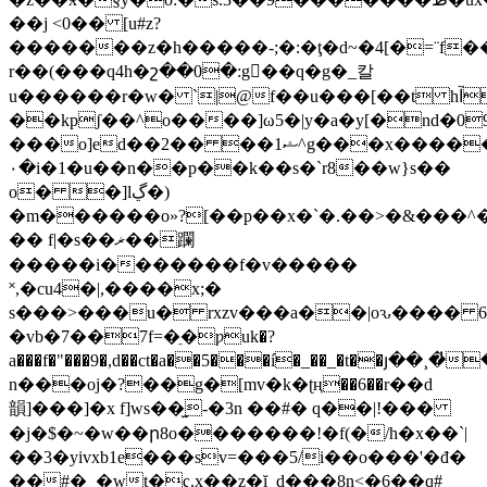
��j <0�� [u#z?
�������z�h�����-;�:�ţ�d~�4[�=¨f
r��(���q4h�շ��0�:g��q�g�_칼
u������r�w�
`
��kpʃ��^o����]ω5�|y�a�y[�nd�
���o]ed��2�� ��ޝ1^g���x������n���imn�,#��;uw'
۰�i�1�u��n��p��k��s�`r8��w}s��
o� �]lڲ�)
�m������o»?[��p��x�`�.��>�&���^�
�� f|�s��ޜ��躝
�����i�������f�v�����
˟,�cu4�|,����x;�
s���>���u� rxzv���a��|oԅ���� 
�vb�7��7f=�ֵ�ƿuk�?
a���f�"���9�,d��ct�a��5���í�_��_�t�
n���oj�?��g�[mv�k�ʈң��6��r��d
韻]���]�x f]ws��̫-�3n ��#� q��|!�
��
�j�$�~�w��ր8o�������!�f(�/h�x��`|
��3�yiv
xb1e���sv=���5/i��o���'�đ�
��#�_�wt�ҁ.x��z�ĭ_d�֢��8n<�6��q#