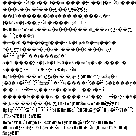
����3]�n��|d��uq���.���]]�\9,c���
���v��u�è������
��1/\�����i�8�ч��� ��j���>.�~
]�kėvv�[z��g d:�)���c @i�/
�w�f�m>��\k�lӹ��6o�a������p8_��wok��
�_jzާ���:}
�r~�e0r�8��t�ڇf���k�hpzk&�~q��2�
#� 1���^�}�x�u�����5���if5
�g*f��(���ax[�}
σ�7[�����jvb�bfw0�o5a�oa^q�x�p֣���ԟ�.
<���) `�3��:��qx¾
�q�h֗��hp��m4ng�q� �,݅q~����>"�ַsko$q�?
j�8�<�ffxnx�w������5�kֺ���y��m�
�i�k\ ÿvҙ��g�u�fn�==��u�
�[kӝ� ��1��`�k.�ðz���[���$�sw���k���!
�p�q� �bi|l��m��d)�5�u�@��ۍ�?]�
㙡h7�� i�-�n'���
��r��#��!\`1��p��zo���0��y�(���g�ͭ<�v~�i1�����
���ux��piy7\ �@o�v�z>��x���h�;��ua2f5 $����|
ñnǥy��?