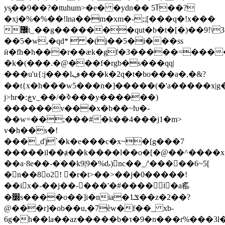
ys̡��9��?�ttuhum>�e� �ydn�� ߠ5��?
�xj�%�%��!lna��m�xm�-;;[���q�!x���
޼t_��g�������qut�b�t�[�)��9!\3��ֳ�e�k/
��5�w,�qd*  �(j��5�i���ss
ӥ�fh�h���r��æk�gf�3�����=���
�k�(�
��.�@���f�rgb�s���qq|
���u'u{:j���lڢ���k�2q�t�bo���a�,�&?
��t{x�h���w5���n�]�����(�'a�����x|
j>hr�:ڿv_��/�ߢ���y������)
������v���x�b��~ƕ�-
��w=��;���#�k��4���j1�m>
v�h��s�!
���_ďj`�k�e���c�x~�[g���7
�����il��ⱥ��k����l��o�[�@��^����x�=jؒͧ�މ^��
��a·8e��-���k9|9�%ԃ) nc��_/'�����6~5[
�n��8o2! �r�t>��>��j�0�����!
��ix�-��j��-���'�#����iٰ�a䍃
�׽s����o��]i�nia�1ݏ��z�2��?
@���r]�ob��u,�7ѐw�f��_ xb-
6g�
h��la��az�����b�τ�9�n���r%���