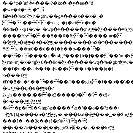
�-�*c�`af~���-?�kc� �y�ee�"d!
�wv�d�~�־
��l�%xc7h�gbw��g=���x��x�_�-
�l���;eeg}�(�>#o�n�!
�9da�~kp1�v�
"�wp�v�����;n\�����=$
����%s���8��#�6z�����mr�
�\\�n�9��[��������ӭi$�"����
퍽9ןʀ �֍m0��d��j�b��o-����
���x����ք�п4g*���}h�j�����ŭm�c
rm~mj�x�4g0��8o��y����wq�%�gkրw�7
��f�m��/kds�d�s]w��o��.c�h��jƞ�|
ю���}
�i߉�߶�т�*������/f���gkq�i��o��\��u�|'i�]?
�w��t;|�9�9�?
ݯ-2jz����i���g2����9��ʽ�c$>
�>���}
�4�p�0�ŵmp^z����ᕎo�'��o��?z��/
i>k{k[����n�§�:���ksd�i���_��$m

���ȓ�_��3c��r{�r]#(iq�
��c��7o����[��g;@$b䓹�y�ҁ:���k?