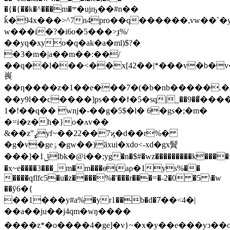
�{�{��k�^���m�܋�ujҧ��#n��
ǩ�94x���>^7n4pro��q������,vw��`�
w���i�?�i6o�5���>ɟ%/
��yq�xyo�q�ak�a�ml)$?�
�3�m�|a��m��:��/
��q��l���<��x[42��|*���v�b�v�fi6,2f�����ݝ�
嵔
��ƞ����z�1��e���7�(�b�nb�����.�
��y9l��c����]ps���ϯ�5�sq|_��9��֮�
1�!��q�� wnj�-��g�5$�l� 6�gs�;�m�
�=i�z�h�}o�ʌv��
&��z"ߨyf~��22��7ϗ�d��r%�
�g�v�geٶ�gw��)ӑxui�xdo<-xd�gx䰅
���]�1ݪlbk�@i��;уg�n�$#�wz���������k����f/
�x~e����3���_m�m���ѳͬiaρ�1ys%��
����qflfc5�u�z����%�'���r���=�˶2�0 �5 \�w
��ў6�{
��1���y#a%�yr1��b�d�7ׁ��<4�|
��a��ju��j4qm�wŋ����
����z*�o����4�ge]�v}~�x�y��e���yͻ�