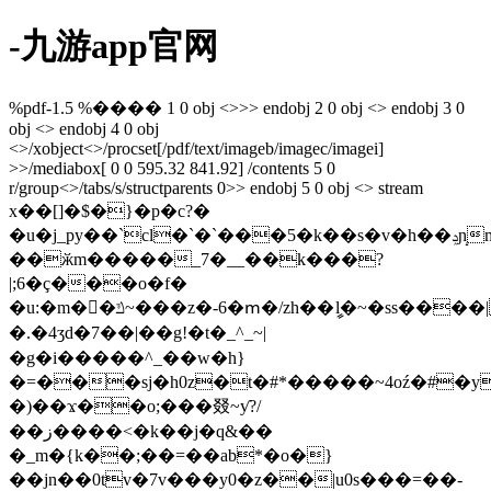
-九游app官网
%pdf-1.5 %���� 1 0 obj <>>> endobj 2 0 obj <> endobj 3 0
obj <> endobj 4 0 obj
<>/xobject<>/procset[/pdf/text/imageb/imagec/imagei]
>>/mediabox[ 0 0 595.32 841.92] /contents 5 0
r/group<>/tabs/s/structparents 0>> endobj 5 0 obj <> stream
x��[]�$�}�p�c?�
�u�j_py��`cl�`�`���5�k��s�v�h��ݚɲ̝m��tu�t�����@l��uԑw-
��ӂm�����_7�__��k���?
|;6�ç���o�f�
�u:�m�񡵖�ݿ~���z�-6�ՠ�/zh��ީl�~�ss����| ��ٍzh�q�76��c�����ϟ�w������*m�����~�&4}}
�.�4ʒd�7��|��g!�t�_^_~|
�g�i�����^_��w�һ}
�=���sj�h0z�t�#*�����~4oź�#�ym�
�)��ϫ��o;���叕~ƴ?/
��ز����<�k��j�q&��
�_m�{k��;��=��ab*�o�}
��jn��0tv�7v���y0�z��|u0s���=��-