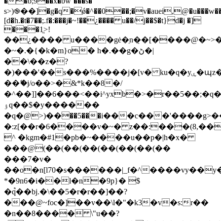
��b;9��x�bw`���s�
s>)֎��]�g�q�ǿ�^��0��;�v�auei,@�u���w�
[d�h.�t�7��;.f�:���j�~!��¿���� u��/j��$�t}d�j �]
���1ֱ>!
��¿���� u����gė�ֵn�̣�[����@�~>�
�~�.�{�k�m}o� h�.��g�ڻ�|
��\��z�?
�)���'��s���%����j�[v� ku�q�yۑ�պz�v��
��ޭ�j/o��>�&*k��8�/
�^��]]��6���<��i^yxb�>�r��5��;�q
ۉq��$�y������
�q�@>)��ֺ��5���i���c���'����
�:z[��r�6����v�~� z��:���(8,��*
^ �kgm�#1�pb�~����u��p�|h�x�
���@(��(��(��(��(��(��(��
���7�v�
��o�n[l70�s������|_f�^����vy��y�
*�9n6�i��l�n�9p}� $
�q֩��bj.�\��5�r�r��]��?
���@~foc�]��v��\l�"�k3�v�s:r��
�n��8���� \"u��?