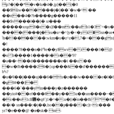
p?�]��*�v�lu�4�.jp]��(�0
��$ȕw������j�]��`�w�^ ��
��r(��4�?b����g�����11
��$v���l��[� sr���
�����xrɋe8�e�s]f��mc��afb1�3`=�
����(���ȴ�ea�a=�^]y�<�yќ�5sn�ue�
ݳh�������:wkm�x�z^z�,7�<���gn{qu.�%���֖r[���byx��ր9i|y�c�x?
�!
����78���n�ź֏e��y$wv�r���3�@
�o h����1����\�s��'9?
�a��~��d�������e�i ��o��
�w�fh����26�{op���&��ď�������0���wrż��p$�c�
b߆?
�u�ϥ��jֺ���uj��6�x�z��/w����e�l�
�g9#��]�
���6�`���ym���y�z������
��yio#��ef���8��y��5u��sm����~�
�ε��o1clȑ݋�q#`j1�^�:u�[i�֬m��fh *�#�"�9w���{����cvf\���&9|w#�?
��/� sn���:�j��,bo��ɟ���/�c]t~с���
yr7�e���@ �я�sk� m-