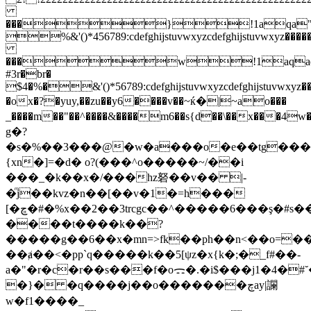
���}!1aqa"q2�
%&'()*456789:cdefghijstuvwxyzcdefghijstuvwx
���w!1aqaq
#3r�br�
$4�%�&'()*56789:cdefghijstuvwxyzcdefghijstuvwxy
�ox�?�yuy,��zu��y6����v��~ќ�|~ao���
_����m��"��^����&����m6��s{d��\��x���4w�o�
g�?
�s�%��3���@�w�a���o�e��tg���
{xn�]=�d� o?(���^o�����~/��i
���_�k��x�/���hz砮��v�� |-
�ͫj��kvz�n��[��v�1�=h���
[�ڇ�#�%x��2��3trcgc��^�����6���ş�#s����d]��gm�6��m_ß���~�
����t����k��?
�����g��6��x�mn=>fk��ph��n<��o=���
��ⱥ��<�pp`q�����k��5[ψz�x{k�;�_f#��-
a�"�r�c�r��s���f�oᯃ�.�i$���j1�4�#
�}� �q����j��o�������چay|讕
w�f1����_