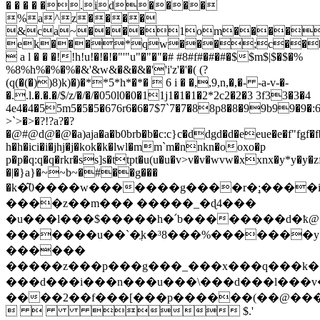
� � � � �.id����
%a^z����
&ca~����1om����
ek���*qw���;c��
 a l � � �!!h!u!�!�!�"'"u"�"�"�# #8#f#�#�#�$$m$|$�$�%
%8%h%�%�%�&'&w&�&�&�''i'z'�'�( (?
(q(�(�))8)k)�)�**5*h*�*�  6 i � �,,9,n,�,�- -a-v-�-
�..l.�.�.�/$/z/�/�/�050l0�0�11j1�1�1�2*2c2�2�3 3f33�3�4
4e4�4�55m5�5�5�676r6�6�7$7`7�7�88p8�8�99b99�9�:6:t:�
>`>�>�?!?a?�?
�@#@d@�@�a)aja�a�b0brb�b�c:c}c�ddgd�d�eeue�e�f"fgf�f�g
h�h�ici�i�jhj�j�kok�k�lwl�mm`m�nnkn�ooxo�p
p�p�q:q�q�rkr�ss]s�ttpt�u(u�u�v>v�v�wvw�xxnx�y*y�y�zf
�|�}a}�~~b~�#��g���
�k�͂0����w�������g����r�ׇ;����
����z��m��� �����_�ɖ4���
�u���l���$�����h�՛b��������d�ҟ@��������i�ءg���&����v��v�ǥ8��������
�������u��`�ֲk�³8���%�������y�
������
�����z���p���g���_���x���q���k���f��
���d���i���n���u���\���d���l���v��ۀ�܊�ݖ�ޢ�)߯�6��d���s���c���
����2��f���[���p������(��@��
   $.'