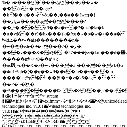
%�h�����`���s@���y��w�-
��\ /)nz|� gs�o@?
�k��|k��ރv&,��,��ǡ��{wcq�}
��ylش���j�;p������?
��ˍ^�t��tx9��#�r~�?�u-f�ia�k
�u�vɖ8�'�r9�hx���}k�fxq�ވ�p�w�>��a�l�v��
d,ѧ���a!s��������n�
�w��ede�9�h���7� �y�!
���v���&�u݀3�=�57���[sy�km���d�͸
�����m0��n'c|
�ns׎j=o��&�z�wv����#.���8��wb�o-
�4m1%qh�(��q��w9��u�ju��v�� �m
����ha@p�=��몸�~�v�k5�ag��|
��<�>��
�%���l�����08r s�8h��}f��>�b9x�c�c��=ۑ�����w�c}ai4�ħ���۠��5�]�wh�kb��o�]�c
�g�q�k*n@
> stream
����jfif``��vexifmm*�i��@,unicodelead
technologies inc. v1.01��lead technologies inc.
v1.01��c  
 $.'
",#(7),01444'9=82<.342��c 
2!!222222222222222222222222222222222222