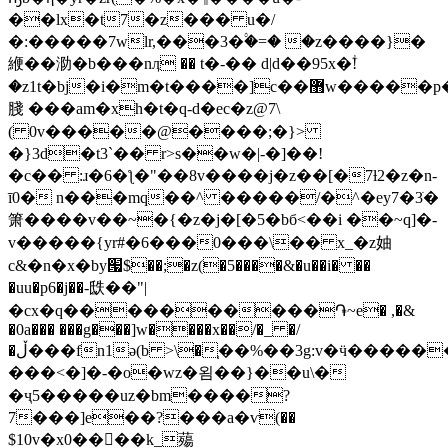
��lx�t7�z��� u�/
�:�����7wlr,���3�۟�=� �z����}�
緶��泐�b���nӆ �� t�-�� d|d��95x�ؖ!
�z1t�bj�i�m�t����]c��޻w��
���p�5g��ċp�ɏkx.xfc�
䏼 ���am�xh�t�q-d�ec�z@7\
( 0v�����@����;�}>
�}3d�t3`�� r>s��w�|-�]��!
�c�� :ɹ�6�ƪ�"��8v����j�z��[�7ƚ2�z�n-
ī0� n���mq��^ �����/�^�ey7�3ׂ�
箫�� ��v��~�{�z�j�[�5�bб<��i ��~q]�-
v�����{yr#�6���0���\�� x_�z妯
c&�n�x�by՗$��;�z(�5����&�u��i� ��
�uu�p6�j��-㲳��"|
�cx�q����������֏~e� ,�&
�0a��� ���g���]w����x��/�_ �/
�ڵ���fn1ǝ(b >\�֧��%��3g:v�ӵ��������
���<�]�-�o�wz�욈��}��u\�
�ҷ5�����uz�bm����?
7���]e��?���a�ѵ(��
$10v�x0����k_薚