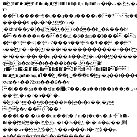
������<��r��m�g�1�l�1��ï|b�}c�p���cс�i�ٺ�ԑy�wf$wg��^e�@��k����v�����
ҭ>
��b����~$�q��q��a����s��? <g�
�����9ϸj�z�?�ռ1o�
j�khnf��y�[�@��}k�(��h_�&���b/
������w���9�u),�ő�dan��î���:�h
��?ľ�<{�? c7���5��5k�!b�� ��?
z��|f�~�� f���ۉ�'����� 6��=�����������0u?
�0���s��c��uɳ���di��#�n:�t������
qb(o�zoß�t����k�r�ۂ�d �f
ˌr��z��k�l�]��e�a��e��f;�3�o��u�����!
��\��g���kb@�߰1����[:_���0�p�g��f���
xwm�>��?ðxsr���6��v
�i���ܯn���x[m�޿e7��ⱻ�n��r]��h��;�ۻ<�']�x~���|
��?�x�ť�b��̑1�-
�8�^��k���lv��/�x��;�y
@p�v|��(�� /
���b��,�x#��qm��f;�|? m�)�c�y�ŋ߈^���-
�d��k��d(o �1�7s�t �i�hb�@��[䵞
��t�we�r�\r��v���cl�<i ��gs
ԣb�ή�yr�zr(�ּ%�x�¶����u�-