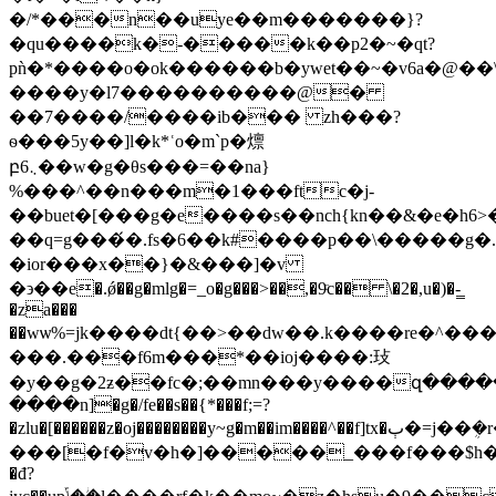
�/*���n��uye��m�������}?
�qu����k�-�����k��p2�~�qt?
pǹ�*����o�ok������b�ywet��~�v6a�@��
����y�l7����������@�
��7����/����ib��� zh���?
ѳ���5y��]l�k*ʿo�m`p�燷
բ܆6��w�g�θs���=��na}
%���^��n���m�1���ftc�j-
��buet�[���g�e����s��nch{kn��&�e�h6>�d���1����������
��q=g���́�.fs�6��k#����p��\�����g�.
�ior���x��}�&���]�v
�϶��e�.ǿ��g�mlg�=_o�g���>��,�9ͨc�� \�2�,u�)�-̳
�za���
��wѡ%=jk����dt{��>��dw��.k����re�^�
���.���f6m���*��ioj����:㺳
�y��g�2ƶ��fc�;��mn���y����զ���
����n]�g�/fe��s��{*���f;=?
�zlu�[������z�oj��������y~g�m��im����^��f]tx�ٻ�=j��ܴ�r�i$�����ur�
���[�f�v�h�]�����_���f���$h���
�đ?