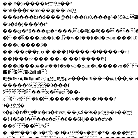
��i#�)u����le?��?
�p8���n�mo��gƞ��l\$s
���s���bs�$���@�l<��ו}s0,���g^�}5ٺ9��y��*���6�`����w���u�?
�u�d�j���'�t*
���qr�*6���qr�*���.i�#hl�#6�����":�pa�^�
���͡k���cu߿�[c�͡y�w�f��jt�d�eypm���jk0�w8n�>���k}_�9|
���c;����3�
��u��g��gb;c�.���}l���� c�l����c�c}
��]���c>���;��|a� ��1����i5}
���d���o#�w��i�s�yώ�ѻam�u����vx�c
����:/�k2a�n�
���yx�,���gu��c{5j_�:ϼw���uf9��=�@{��]�
�����\ǒ͓�0���f
5 [��;c�#e��-
gfv5�k�t����\ v���u�9���?
9��
x�g2�ո��m�ɯ�\hvs^;��(s.$�9s�p4e�e��
�}4�5�[���c�z �8��6l4j��h�z\v�
��6��l*e
�=���1�jh�)e�9�a�v�j�*�s�֚��f