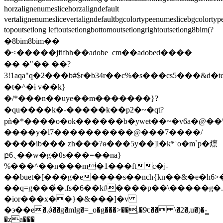
horzalignenumeslicehorzaligndefault
vertalignenumeslicevertaligndefault bgcolortypeenumeslicebgcolorty
topoutsetlong leftoutsetlong bottomoutsetlong rightoutsetlong8bim( ?
�8bim8bim ��
�<�����jfifhh�� adobe_cm��adobed����           
�� �"�� ��? 
 3!1aqa"q�2���b#$r�b34r
�t�^�ɨ v��k}
�/*���n��uye��m�������}?
�qu����k�-�����k��p2�~�qt?
pǹ�*����o�ok������b�ywet��~�v6a�@��
����y�l7����������@� ��7����/
����ib��� zh���?ѳ���5y��]l�k*ʿo�m`p�燷
բ܆6��w�g�θs���=��na}
%���^��n���m�1���ftc�j-
��buet�[���g�e����s��nch{kn��&�e�h6>�d���1����������
��q=g���́�.fs�6��k#����p��\�����g�.
�ior���x��}�&���]�v
�϶��e�.ǿ��g�mlg�=_o�g���>��,�9ͨc�� \�2�,u�)�-̳
�za���