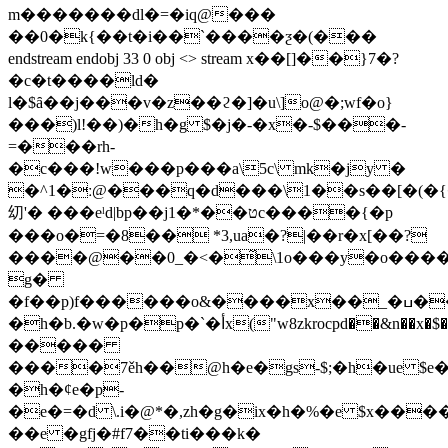
m�������dl�=�iq@���
��0�k{��t�i��`����ƺ�(���
endstream endobj 33 0 obj <> stream x��[]��}7�?
�c�t����ld�
l�$ȃ��j���v�z��ϩ�]�u\]o@�;wf�o}
���)l!��)�h�g $�j�-�x�-$���-
=���rh-
�c���!w���p���a\5c\ mk�jy �
�^1�ː@���q�d���\1��s��[�(�
㓜'� ���eˡd|bp��j1�*��טc����{�p
���o�=�8�� *3,ua�?|��r�x[��?
����@��0_�<�̃\1o���y�o����
g�
�f��p)f������o&����x��_�ߎ���}]
�h�b.�w�p�p�`�أx("w8zkrocpd��&n��x�$�x�t)�_�,a��iby8$e8,�2lg����3�a���i���e�%��dh�$41���΄x%�)�7�
�����
����7ěh��@h�e�gs-$;�h�ue 
�h�¢e�p-
�e�=�d \.i�@*�,zh�g�ix�h�%�e $x����
��e �gfj�#f7��ti���k�