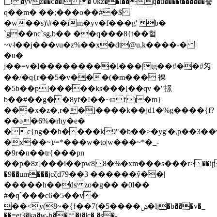
[_! �yvz��c��l � 0kz��l��q�u����t������츻
q��m� ��;���o��#�$
�w��s)\#��im�yv�f���g' b�
`g��nc`sg,b�� ��q���8{t��혘
~v˨��j���νu�z%��x�dt@u,k����-�
�u�
j��=v�l���������l���|tg��#��#匁
��/�q{r��5�v���(�m��� 裸
�5b��p]�����ks���[��qv �"撔
b��#��g� �8yf�!��~raf)�m}
���x�z�,r��]����k��jd1�%g����{f?
��ə�6%�rhy�e�
�c{ng��h����k9"�b��>�yg'�,p��3�
�x��~)/=*���w�to|w���~*�_-
�9r�n��tr{���pn
��p�8z]���i��pw88�%�xm���ѕ���r>��iɼ�
�9��um���jcζd79��3 ������ŷ��|
�����h��ds zo�g�� �0l��
#�q`���c6�5��v�
��<y(8~�{ϯ��7(�5����ݜ�lj�b���v�_
��=et3�ka�w-h�� �i�lc�,�s�-