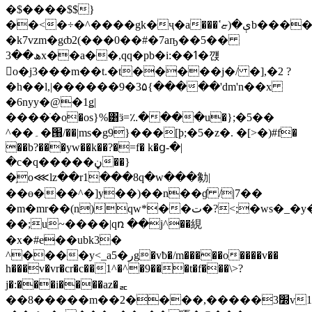
�$����$$}
��<�÷�^����gk�ҷ�a���ې�(ޏߵb����|oּ?
�k7vzm�gȸ2(���0��#�7aҧ��5��
ھ��3x��a��,qq�pb�i:��ߗ�꺥
o�j3���m��t.�t�����j�/ �],�2 ?
�h��l,|������9�3۵{�����'dm'n��x
�6nyy�@�1ǥ|
����ֺ�o�os}%͸ӟ=؉����u�};�5��
^��۔�՘/��|ms�g9}���[þ;�5�z�. �[>�)#f�
��b?���yw��k��?�=f� k�ց-�|
�c�q�����ڼ��}
�֥o⋘lz��r1���8q�w���勨|
��ɵ���^�]y��)��n��ɠ /|7��
�m�mr��(n)qw*��ت�?<;�ws�_�y�>e#l�<�h|
��;u~����|qռ ��j^��絸
�x�#e��ubk3�
^����y<_a5�رg�vƀ�/m�����o����v��
h���v�vr�cr�c��1^�^�9���t�f���\>?
j�:���i����az�ᇎ
��8�����m��2����,�����3׽v1����mt�n[���e�6̪ۀ