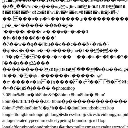
jyc��upݴ��ؗl����rf�k��mo~�z�hsu�9��c��cc���8��$���ɼ#oc��!
�߇��_�2\n7�ݲ���n/yw[�ev4���<�.�{2��9��l��-
�����$�����o�2:e���]w1�v����eu=�������w�c�jk�驻/
��eׂ���n�qs�:k��f����ې����������(uut�کck��5���-
jjy�_�^����� ��&��͍p�-
`��y��u���dw�:��n�~�s��0
�lw�l�d��8�\���}
�7��w��q��[]bi)��o��c���l�v&�}
�qf�&�c��dn�=�e����]mu�1���:��
n.9�q�ʶ�7���>�e>��==��s�љ�~�ђ�<�3���3���wcڍ�g���kr_��zoȳ����c�
[���z��g2ߡ���
���������ic��ƿ{t�s��՜����e�ӹ��e5;
򲾮d��,´��qkía������c-�����mޖ?
�e~����v�jsz�{q�����g��8�ߢ9�e{�f�n��/
�^�ť�i)i$�j���� �photoshop
3.08bim%8bim�hh8bim&?�8bim x8bim8bim� 8bim'
8bim�h/fflff/ff���2z5-8bi
8bim@@8bim8bim?d�g*h��-1�dnullboundsobjcrct1top
longleftlongbtomlongdrghtlong�slicesvllsobjcslicesliceidlonggroup
autogeneratedtypeenum eslicetypeimg boundsobjcrct1top
longleftlongbtomlongdrghtlong�urltextnulltextmsgetextalttagtextcellte