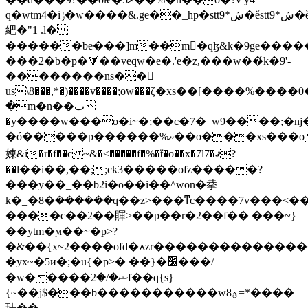
q�wtm4�iݬ�w����&.ge��_hp�stt9*ڜ�ěstt9*ڜ�ěstt9*ڜ�ě��o0g��xg��g8����j��obg�]h���)�mf��xs�j.g%��xs�����=��5��
紦�"1 .l�
������be���]m��m򜣲�qɮ&k�9ge����
���2�b�p�⮛��veqw�e�.'e�z,���w��́k�9'-
��������ns��𺩌
us\8���,*�)����v����;ow���ζ�xs��[����%����0
�m�n��ٮ
�y����w���o�i~�;��c�7�_w9����;�
�ó�����p������%ޔ��o���xs���o�9p�wx�4z���j~5��kk�rt19�7���'�~o����ƛr�=�br�o�q��ċɉk���ȭi���5��u�'u��_͢�b�=�jr"����yo���x59q�7�(�'^mn\��9��w��x��ܚvmn\��7�pr7���,*�)���6'f���8�=�js�o�q~o�ڜ�ěs���6'.���5�ٜ��^e��7���,*�)��ov'zh2
娕&i�ɍ�f��c ~&�<�����f�%�ẗ�o��x�7l7�ޤ?
��l��i��,��;;ck3�����ofz�����?
���y��_��b2i�o��i��^won�拲
k�_�8�ܿ������q��z>���ͳc����7v���<��
����c��2��賱>��p��r�2��f�� ���~}
��ytm�ϻ��~�p>?
�&��{x~2����ofd�ߍzr����������������oa,�^\ݟo��᲎٧y��ǫ?
�yx~�5и�;�u{�p>� ��}�ۗ׸���/
�w�����ޝ�/�2f��q{s}
{~��j$���b�����������w8ؿ=*����
珐��