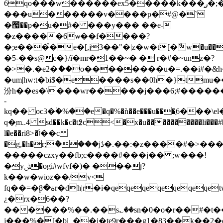
6qo���w������ex5�����k���̟ݛ�;�z�z6�%���}
���u������v����p�#@�`
�՗��p�u�#� ���y��� ��e-
�z�����6ѡ��f����?
�;e���֩�e�[,j3��"�|z�w�t[�ާw�u���n��t��%���qe
�5-��s@c�}/ĭ�mr�1��~� � r�#�~unz�?
�>�.�e2�ެ��o��������u�=.��i#�&h�
�um|hw:t�bi$�e����s��0h�}tm
汾h��es�\���wr�����j���6;#�����
-
kq�� oc3�۠�%��e�q�%�ǹ��e��
�u���ַ6���\el
q�ְm..4 sd��k�c�t߶c<�x�u��
��������li���#�
l�e��ri8>�֜ז��c
�g,�h�r;ާ����jڎ�.��:�z����#�>�����z�?
�����czxy��fb;c����#���j�� ;w���!
�yݰ�ogi#wfvf�)� ���յ?
k��w�wioz��/v<
fq��=�ة�8̢r�dh|r�i�qeqeqeqeqeqeqetwgso$���6��-v�q@�&��ii2\
¿�rx�6��?
������%��.��s؎��sn�0�o�r��#�
j���%�[�bi_��i�te9r���g1�83��k��2