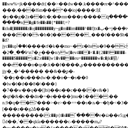
��wѡ%=jk����dt{��>��dw��.k����re�^�
���.���f6m���*��ioj����:㺳
�y��g�2ƶ��fc�;��mn���y����զ���
����n]�g�/fe��s��{*���f;=?
�zlu�[������z�oj��������y~g�m��im����^��f]tx�ٻ�=j��ܴ�r�i$�����ur�
���[�f�v�h�]�����_���f���$h���
�đ?
jyc��upݴ��ؗl����rf�k��mo~�z�hsu�9��c��cc���8��$���ɼ#oc��!
�߇��_�2\n7�ݲ���n/yw[�ev4���<�.�{2��9��l��-
�����$�����o�2:e���]w1�v����eu=�������w�c�jk�驻/
��eׂ���n�qs�:k��f����ې����������(uut�کck��5���-
jjy�_�^����� ��&��͍p�-
`��y��u���dw�:��n�~�s��0
�lw�l�d��8�\���}
�7��w��q��[]bi)��o��c���l�v&�}
�qf�&�c��dn�=�e����]mu�1���:��
n.9�q�ʶ�7���>�e>��==��s�љ�~�ђ�<�3���3���wcڍ�g���kr_��zoȳ����c�
[���z��g2ߡ���
���������ic��ƿ{t�s��՜����e�ӹ��e5;
򲾮d��,´��qkía������c-�����mޖ?
�e~����v�jsz�{q�����g��8�ߢ9�e{�f�n��/