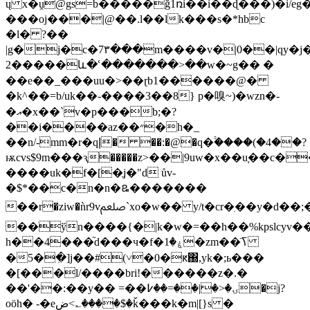
ų x�ṷ@gs=b�����ğ1ռi��i��ɖ���)�i/e
���oj���|@��.l��lk���s�*hbc
�l� ?��
|g�j�c�7٣���m����v�|0��|qy�j�d�%�hɔ��]�sy��u��
2�����­և�ՙ�������>��w�~g�� �
��e��_���uu�>��ɽb1������@�
�k^��=b/uk��-����3��8} p�嗅~)�wzn�-
�އ�x��`v�p���b;�?
��i����az��״�h�_
��n/-mm�r�qإ� ��:�@�q�۟����(�4��?
ѭcvs$9m���ԇ�����z>��|9uw�x��u֚��c�
����uk�f�[�ֲj�"d ův-
�$*��c�n�n�ឩ�������
��r�ziw�ǹr9vﷵ`xo�w�� y/t�cr�ִ��y�d��;�
��ўn����{�|k�w�=��h��%kpslcyv���
h��4���֘d���ч�f�ۼ�1�zm�ߖֿ�
��5�ִ]j��#(˅�0�ԟ΀,yk�;ь���
�[���l/����bri!������z�.�
��'��:��y�� =��ۍ�<�|��=��߇�j?
oӧh� -�eض<؎����$�ǩ���k�m|[}s �