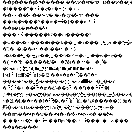
��p����|u�����i��vw�vr�fkfs��w��
�i����"�[�ʐ�x��۽}/
��[����v�;�ޱ� ;y
�ir_���|
��ciq�s���7��m��}���o[?
��e�a�]#���
���rз�����h7��/p�����?
�w��s�>.����t��:k���x���zu��?
�ͧ l� `�;��4��:���5
b�$���yc����6�s^%�>��w�~g��
�(�?h_�&���b/��7ǿּs����ٳ�̾|
�>�qc��]��_���4�j^��[���h���0�2?
�^t��cd�b�n�ԍ�!2 ��y�n���?�^
����^��e����\�h�c޶�3�'=�_��?
� �> ��̒�m�d^��p��֏���|
[>�{�]ny���@ris���q���(��_x��
<�2li�h��^��[��c�kkh'�ƒz#�����%.
烵�ƽ�^ķ1ks��� `f7nl-� >���վi6w�-
��nm��jv�w��f�}�vzҳ� ��/
�.��x�� ��ľipz`��q^ ��
�{�{iv-���
��aʲ�m���/