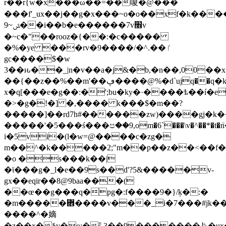
r��r{w�x���ω�
�=��嗄�@� ��
���f'_ux��j��g�x���~o�o��xf�k�
���
ݜ~9��i��b�e������7v׮v
�~c�"��rooz�{��:�c�����
�%�ye ���rv�9����/�^.��ٵ
gc����$�w
3��ԋ��_|n�v��a�j&�b,�n��,00��
��{��z��%��m'��ڥ����@%�d`ujq��ԛ�k���q����ca�c�@%s����
x�q[���e�g��:�';bu�ky�·����ѣ��í�e
�>�g�!�] �,���� k���$�m��?
�����]��rd7h#������zw)����gj�k�
�����'�5���ś���ප��9,om�6`���\v�^��*�t�ܳ
i�5vi�(l�w=@����c�zg�
m��^�k�����2;"m��p��z��<��f
�o �s���k��|
�ϊ���g�_l�e��9s��d'?5&�����v-
gx��eqir��8@9baa���(
��œ��g���q�pg�:f����9�}/ķ�:�
�m�����܎����v���_i�7���#jk������s:r�ȣ��5��t&���|a��e�����8
����^�嫡
�z��ӿ�§y�o:�ŝ.3��9�������ڟ�ux��q���hu09e�y�r@�*k�~x��4�