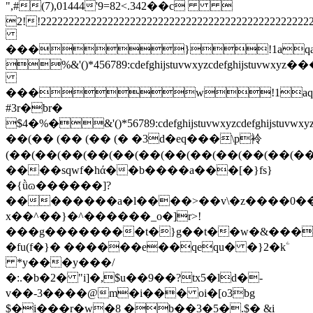
",#(7),01444'9=82<.342��c 
2!!2222222222222222222222222222222222
���}!1aqa
%&'()*456789:cdefghijstuvwxy
���w!1aq
#3r�br�
$4�%�&'()*56789:cdefghijstuvw
��(�� (�� (�� (� �3d�eq���\p袊
(��(��(��(��(��(��(��(��(��(��(��(��(��(�
����sqwf�hά��b�
���a���[�}fs}
�{ǜɷ������]?
��������a�l����>��v\�z����0�
x��^��}�^������_o�]r>!
���g��������t�}g��t��w�&����ڂ�q�9����f
�fu(f�}� ������e��qequ� �}2�kۧ
*y���y���/
�:.�b�2� "i]�,$u��9��?tx5�ld�-
v��-3����@m�i��� oi�[o3bg
$�i���r�w�8 �b��
3�5�.$� &i