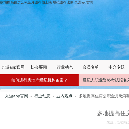
多地提高住房公积金月缴存额上限 规范缴存比例-九游app官网
九游app官网
协会要闻
行业动态
会员名单
中介专题
如何进行房地产经纪机构备案？
经纪人职业资格考试报名
九游app官网
-
行业动态
-
业内观点
- 多地提高住房公积金月缴存
多地提高住
来源：安徽省房协