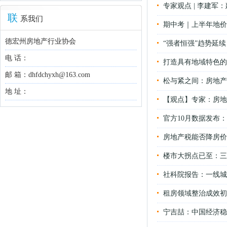
专家观点 | 李建
联
系我们
期中考｜上半年地价
德宏州房地产行业协会
“强者恒强”趋势延
电 话：
打造具有地域特色的
邮 箱：
dhfdchyxh@163.com
松与紧之间：房地产
地 址：
【观点】专家：房地
官方10月数据发布
房地产税能否降房价
楼市大拐点已至：三
社科院报告：一线城
租房领域整治成效初
宁吉喆：中国经济稳