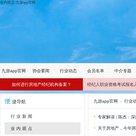
业内观点-九游app官网
九游app官网
协会要闻
行业动态
会员名单
中介专题
如何进行房地产经纪机构备案？
经纪人职业资格考试报名
便
九游app官网
-
行业
捷导航
行业新闻
专家解读 | 陈杰
业内观点
关于房地产，今年两