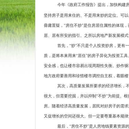
今年《政府工作报告》提出，加快构建
坚持房子是用来住的、不是用来炒的定位。可以
毋庸置疑，
“
房住不炒
”
是住房居住属性的体现，
居、居有所安的指引。之所以房地产新发展模式
首先，
“
炒
”
不只是个人投资炒房，更有
质，是将本来用来
“
居住
”
的房子异化为投资工具
安全感，也让楼市容易出现周期性失衡。炒作驱
地方政府要善用和珍惜楼市调控自主权，着眼楼
其次，高质量发展所要求的经济增长，
很大，但需要挖掘，并以抑制
“
不炒
”
为前提。根
房。随着经济高质量发展，居民对好房子的需求
又促增长的空间还很大。但一定要尊重基本规律
最后，
“
房住不炒
”
是人房地钱要素资源