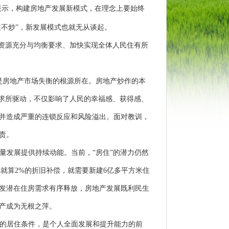
表示，构建房地产发展新模式，在理念上要始终
住不炒
”
，新发展模式也就无从谈起。
资源充分与均衡要求、加快实现全体人民住有所
是房地产市场失衡的根源所在。房地产炒作的本
求所驱动，不仅影响了人民的幸福感、获得感、
并造成严重的连锁反应和风险溢出。面对教训，
责。
量发展提供持续动能。当前，
“
房住
”
的潜力仍然
年就算
2%
的折旧补偿，就需要新建
6
亿多平方米住
发潜在住房需求有序释放，房地产发展既利民生
产成为无根之萍。
的居住条件，是个人全面发展和提升能力的前