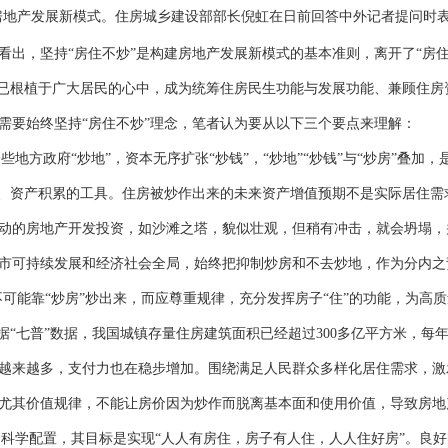
房地产发展新模式。住房城乡建设部部长倪虹在日前回答中外记者提问时
看出，坚持
“
房住不炒
”
是构建房地产发展新模式的基本准则，离开了
“
房
已根植于广大居民的心中，成为统筹住房民生功能与发展功能、兼顾住房
需要始终坚持
“
房住不炒
”
理念，笔者认为要从以下三个要点来理解：
一些地方政府
“
炒地
”
，资本无序扩张
“
炒钱
”
，
“
炒地
”“
炒钱
”
与
“
炒房
”
叠加，
、资产积累的工具。住房被炒作出来的未来资产增值预期不是实际居住需
动的房地产开发投资，如沙滩之塔，貌似壮观，但稍有冲击，就会坍塌，
市可持续发展和经济社会全局，始终把抑制炒房和不去炒地，作为分内之
不可能靠
“
炒房
”
炒出来，而应尊重规律，充分发挥房子
“
住
”
的功能，为高质
据
“
七普
”
数据，我国城镇存量住房建筑面积已经超过
300
多亿平方米，每
越来越多，支付力也在稳步增加。围绕满足人民群众多样化居住需求，激
尤其价值规律，不能让房价因为炒作而脱离基本面和使用价值，导致房地
的科学配置，其目标是实现
“
人人有房住，房子有人住，人人住好房
”
。良好