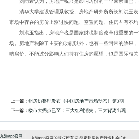
刘尚希认为，房地产税只是影响房价的一个因素而已，
清华大学建设管理系教授、房地产研究所所长刘洪玉表示
市场中存在的房价上涨过快问题、空置问题、住房占有不均
刘洪玉指出，房地产税是国家财税制度改革很重要的一方
场。房地产税除了主要的功能以外，也有一些附带的效果，
响房价、不能过分影响人们持有住房的愿望，也是国际相关
上一篇：
州房协整理发布《中国房地产市场动态》第3期
下一篇：
楼市大拐点已至：三大红利消失，三大背离出现
九游app官网
九游app官网的版权所有 © 德宏州房地产行业协会 "));