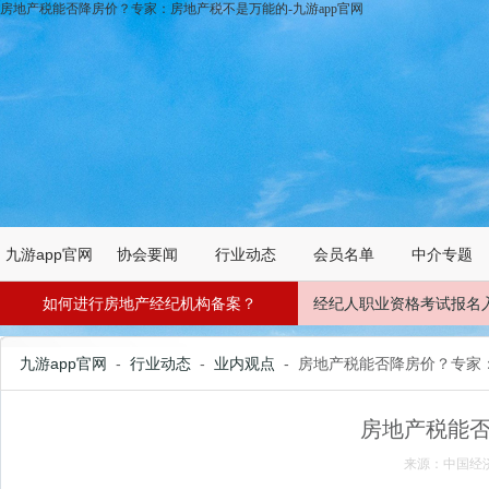
房地产税能否降房价？专家：房地产税不是万能的-九游app官网
九游app官网
协会要闻
行业动态
会员名单
中介专题
如何进行房地产经纪机构备案？
经纪人职业资格考试报名
九游app官网
-
行业动态
-
业内观点
- 房地产税能否降房价？专家
房地产税能
来源：中国经济网