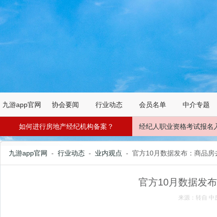
九游app官网
协会要闻
行业动态
会员名单
中介专题
如何进行房地产经纪机构备案？
经纪人职业资格考试报名
九游app官网
-
行业动态
-
业内观点
- 官方10月数据发布：商品
官方10月数据发
来源：转自 中房