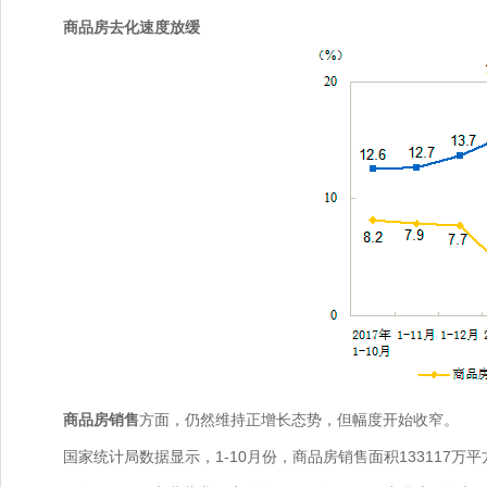
商品房去化速度放缓
商品房销售
方面，仍然维持正增长态势，但幅度开始收窄。
国家统计局数据显示，1-10月份，商品房销售面积133117万平方