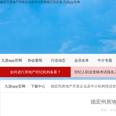
德宏州房地产开发企业及中介机构情况登记表-九游app官网
九游app官网
协会要闻
行业动态
会员名单
中介专题
如何进行房地产经纪机构备案？
经纪人职业资格考试报名
九游app官网
-
下载中心
- 德宏州房地产开发企业及中介机构情况
德宏州房
来源：本站 