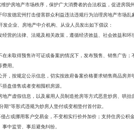
护房地产市场秩序，保护广大消费者的合法权益，促进房我州
于印发德宏州打击侵害群众利益违法违规行为治理房地产市场乱
房地产开发企业、房地产中介机构、从业人员发出如下倡议：
经营的法律、法规及相关政策，遵循经济效益、社会效益和环境
在未取得预售许可证或备案的情况下，发布预售、销售广告；不
等费用。
开，按规定公示信息，切实按政府备案价格要求销售商品房并明
不捂盘借售或者变相囤积房源。
地产虚假信息，以及雇用人员制造抢房等方式恶意炒房、哄抬房
付分期”等形式违规为炒房人垫付或变相垫付首付款。
不侵占或挪用客户交易金，不变相实行价外加价；支持住房公积
、事中监管、事后避免纠纷。