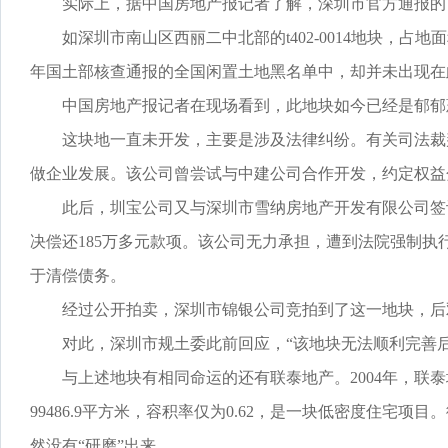
实际上，据中国房地产报记者了解，深圳市官方通报的《
如深圳市南山区西丽二中北部的t402-0014地块，占地面积
年国土部核查通报的全国闲置土地黑名单中，却并未出现在
中国房地产报记者在现场看到，此地块如今已经是郁郁葱
这块地一直未开发，主要是涉及法律纠纷。有关司法裁判
做企业发展。该公司曾尝试与中建公司合作开发，约定权益分
此后，圳宝公司又与深圳市雪纳房地产开发有限公司签订
决偿还185万多元款项。该公司无力承担，遭到法院强制执行
于清偿债务。
经过公开拍卖，深圳市锦银公司竞拍到了这一地块，后
对此，深圳市规土委此前回应，“该地块无法顺利完善后
与上述地块有相同命运的还有联泰地产。2004年，联泰
99486.9平方米，容积率仅为0.62，是一块低密度住
然没有“研磨”出来。