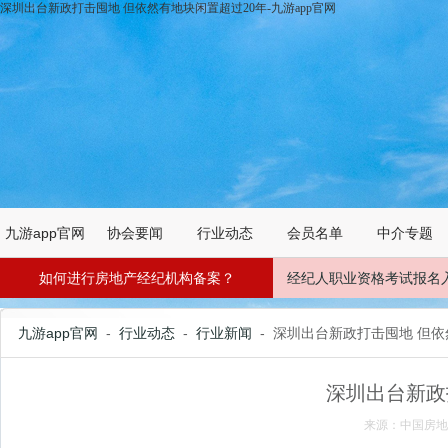
深圳出台新政打击囤地 但依然有地块闲置超过20年-九游app官网
九游app官网
协会要闻
行业动态
会员名单
中介专题
如何进行房地产经纪机构备案？
经纪人职业资格考试报名
九游app官网
-
行业动态
-
行业新闻
- 深圳出台新政打击囤地 但
深圳出台新政
来源：中国房地产