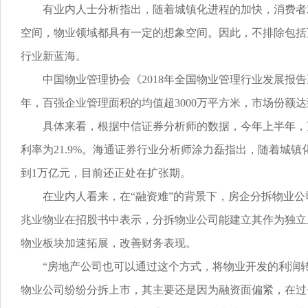
有业内人士分析指出，随着城镇化进程的加快，消费者对
空间，物业领域都具有一定的想象空间。因此，不排除包括
行业新蓝海。
中国物业管理协会《2018年全国物业管理行业发展报告》显示
年，百强企业管理面积的均值超3000万平方米，市场份额达
具体来看，根据中信证券分析师的数据，今年上半年，万科物
利率为21.9%。海通证券行业分析师涂力磊指出，随着城
到1万亿元，目前还正处在扩张期。
在业内人看来，在“融资难”的背景下，房企分拆物业公
兆业物业在招股书中表示，分拆物业公司能建立其作为独立
物业板块加速拓展，改善财务表现。
“房地产公司也可以通过这个方式，将物业开发的利润转
物业公司纷纷分拆上市，其主要还是因为融资面偏紧，在过