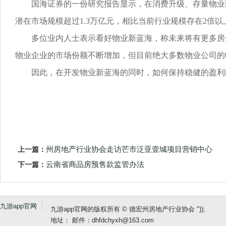
国海证券的一份研究报告显示，在消费升级、存量物业面积
潜在市场规模超过1.3万亿元，相比当前行业规模存在2倍
多位业内人士表示看好物业新蓝海，称未来将有更多房企
物业企业的市场份额不断增加，但目前绝大多数物业公司的
因此，在开发物业新蓝海的同时，如何保持稳健的盈利能
上一篇：
州房地产行业协会走访芒市泛亚壹城项目营销中心
下一篇：
云南省商品房预售款监管办法
九游app官网
九游app官网的版权所有 © 德宏州房地产行业协会 "));
地址： 邮件：
dhfdchyxh@163.com