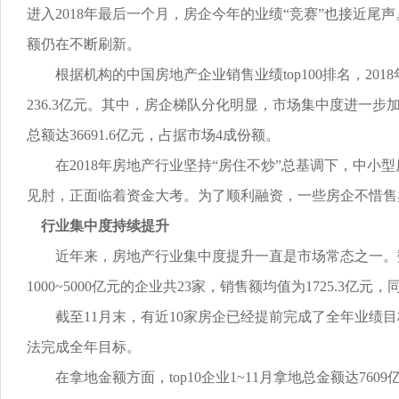
进入2018年最后一个月，房企今年的业绩“竞赛”也接近
额仍在不断刷新。
根据机构的中国房地产企业销售业绩top100排名，2018年1
236.3亿元。其中，房企梯队分化明显，市场集中度进一步
总额达36691.6亿元，占据市场4成份额。
在2018年房地产行业坚持“房住不炒”总基调下，中小型
见肘，正面临着资金大考。为了顺利融资，一些房企不惜售
行业集中度持续提升
近年来，房地产行业集中度提升一直是市场常态之一。数据显
1000~5000亿元的企业共23家，销售额均值为1725.3
截至11月末，有近10家房企已经提前完成了全年业绩目
法完成全年目标。
在拿地金额方面，top10企业1~11月拿地总金额达7609亿