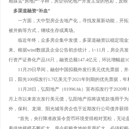
相抹去“房地产”字样，房企弱化地产开发主业的色彩，反
多渠道融资“补血”
一方面，大中型房企去地产化，寻找发展新动能，开拓业
被并购等方式，继续生存或离场。
临近年终，众多房企集中发债，多渠道融资以稳定现金流
来。根据wind数据及企业公告初步统计，1~11月，房企共发行
行资产证券化产品16只，融资总额147.4亿元，环比增幅超10
11月29日早间，融创中国拟额外发行美元优先票据，并与2
日，阳光100拟发行1.7亿美元于2021年到期的优先票据，年利
11月28日，弘阳地产（01996.hk）宣布拟发行于2020
月上市以来首次发行美元债，弘阳地产拟将该笔款项用于为
外，保利、龙湖、阳光城等房企也于近期发行公司债并获得
“首先，央行降准政策令货币环境变得相对宽松，无论是
着供地规模不断扩大，房企积极拿地的意愿扩大，必须积极