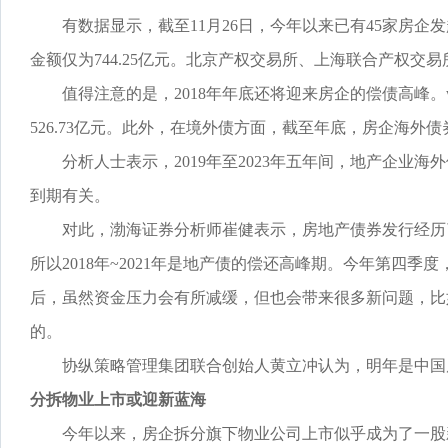
有数据显示，截至11月26日，今年以来已有45家房企发起
金额仅为744.25亿元。北京产权交易所、上海联合产权
值得注意的是，2018年年底还将迎来房企的偿债高峰。w
526.73亿元。此外，在境外债方面，截至年底，房企海外债
分析人士表示，2019年至2023年五年间，地产企业海外
到期有关。
对此，渤海证券分析师崔健表示，房地产债券发行经历了20
所以2018年~2021年是地产债的偿还高峰期。今年第四季度
后，虽然资金压力会有所减缓，但也会带来很多新问题，比
的。
协纵策略管理集团联合创始人黄立冲认为，明年是中国房
分拆物业上市或迎新蓝海
今年以来，房企拆分旗下物业公司上市似乎成为了一股新潮