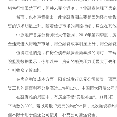
销售行情虽然下行，但并未完全遇冷，企业融资体现了房企对
然而，也有声音指出，此轮融资潮主要是因为楼市销售逐
资的诉求明显上升。随着信贷市场的调控持续，房企在其他
中原地产首席分析师张大伟强调，2018年第四季度，房
金违规进入房地产市场，房企融资成本明显上升，房企融资
值得注意的是，在房企债券融资金额暴涨的同时，主营业
院监测数据显示，今年以来，房企的融资压力明显大于去年，1
年则收窄了近3成。
在房企融资成本方面，阳光城发行亿元公司债券，票面利率7
资工具的票面利率分别高达11%和12%。中国恒大附属公司
在融资难的局面中，有房企不惜“卖股补血”。11月5日，
平均数的80%。若以每股12港元的均价计算，此次融资额
但不限于用于偿还公司债务、补充公司营运资金。