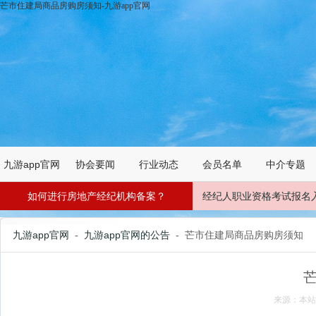
芒市住建局商品房购房须知-九游app官网
九游app官网
协会要闻
行业动态
会员名单
中介专题
如何进行房地产经纪机构备案？
经纪人职业资格考试报名
九游app官网
-
九游app官网的公告
- 芒市住建局商品房购房须知
来源：本站 