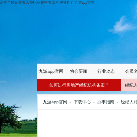
房地产经纪专业人员职业资格考试何时报名？-九游app官网
九游app官网
协会要闻
行业动态
会员
如何进行房地产经纪机构备案？
经纪
九游app官网
-
下载中心
-
办事指南
-
经纪人