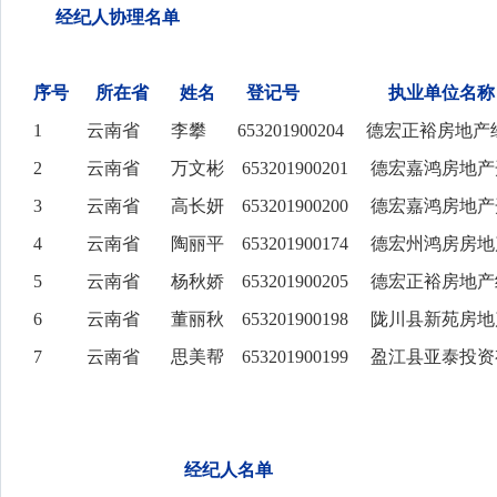
经纪人协理名单
序号 所在省 姓名
登记号
执业单位名
1 云南省 李攀 653201900204 德宏正裕房地
2 云南省 万文彬 653201900201 德宏嘉鸿房
3 云南省 高长妍 653201900200 德宏嘉鸿房地
4 云南省 陶丽平 653201900174 德宏州鸿房房
5 云南省 杨秋娇 653201900205 德宏正裕房地
6 云南省 董丽秋 653201900198 陇川县新苑房
7 云南省 思美帮 653201900199 盈江县亚泰投
经纪人名单