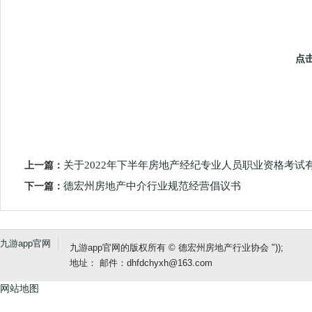
点
上一篇：
关于2022年下半年房地产经纪专业人员职业资格考试
下一篇：
德宏州房地产中介行业规范经营倡议书
九游app官网
九游app官网的版权所有 © 德宏州房地产行业协会 "));
地址： 邮件：
dhfdchyxh@163.com
网站地图