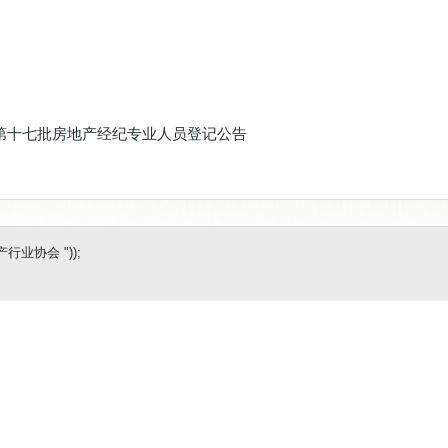
年第十七批房地产经纪专业人员登记公告
业协会 "));