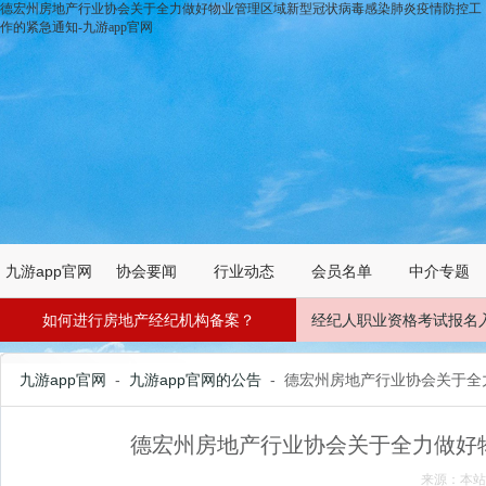
德宏州房地产行业协会关于全力做好物业管理区域新型冠状病毒感染肺炎疫情防控工
作的紧急通知-九游app官网
九游app官网
协会要闻
行业动态
会员名单
中介专题
如何进行房地产经纪机构备案？
经纪人职业资格考试报名
九游app官网
-
九游app官网的公告
- 德宏州房地产行业协会关于
德宏州房地产行业协会关于全力做好
来源：本站 