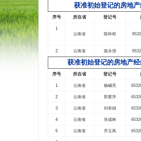
获准初始登记的房地产
序号
所在省
登记号
1
云南省
陈科程
8532
2
云南省
骆永强
8532
获准初始登记的房地产经
序号
所在省
登记号
1
云南省
杨喊亮
6532
2
云南省
郭爱萍
6532
3
云南省
刘有娟
6532
4
云南省
张成林
6532
5
云南省
乔玉凤
6532