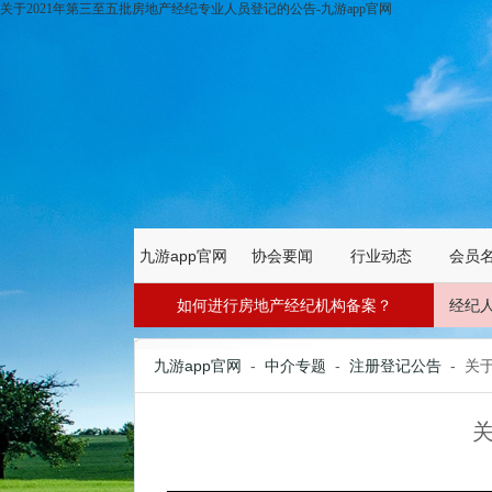
关于2021年第三至五批房地产经纪专业人员登记的公告-九游app官网
九游app官网
协会要闻
行业动态
会员
如何进行房地产经纪机构备案？
经纪
九游app官网
-
中介专题
-
注册登记公告
- 关