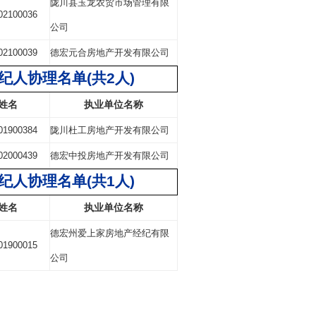
陇川县玉龙农贸市场管理有限
02100036
公司
02100039
德宏元合房地产开发有限公司
纪人协理名单
(
共
2
人
)
姓名
执业单位名称
01900384
陇川杜工房地产开发有限公司
02000439
德宏中投房地产开发有限公司
纪人协理名单
(
共
1
人
)
姓名
执业单位名称
德宏州爱上家房地产经纪有限
01900015
公司