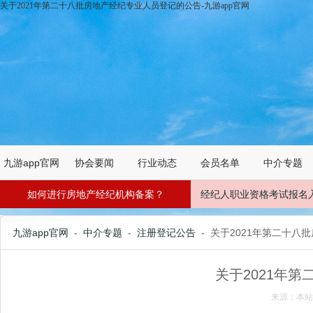
关于2021年第二十八批房地产经纪专业人员登记的公告-九游app官网
九游app官网
协会要闻
行业动态
会员名单
中介专题
如何进行房地产经纪机构备案？
经纪人职业资格考试报名
九游app官网
-
中介专题
-
注册登记公告
- 关于2021年第二十
关于2021年
来源：本站 