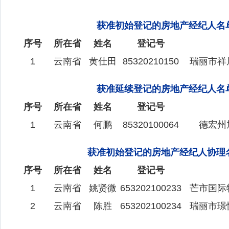
获准初始登记的房地产经纪人名单
序号
所在省
姓名
登记号
1
云南省
黄仕田
85320210150
瑞丽市祥
获准延续登记的房地产经纪人名单
序号
所在省
姓名
登记号
1
云南省
何鹏
85320100064
德宏州
获准初始登记的房地产经纪人协理名
序号
所在省
姓名
登记号
1
云南省
姚贤微
653202100233
芒市国际
2
云南省
陈胜
653202100234
瑞丽市璟