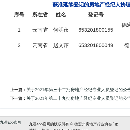
获准延续登记的房地产经纪人协理名
序号
所在省
姓名
登记号
德
1
云南省
何明夜
653201800155
2
云南省
赵文萍
653201800049
德
上一篇：
关于2021年第三十二批房地产经纪专业人员登记的公
下一篇：
关于2021年第二十九批房地产经纪专业人员登记的公
九游app官网
九游app官网的版权所有 © 德宏州房地产行业协会 "));