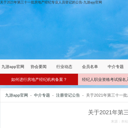
关于2021年第三十一批房地产经纪专业人员登记的公告-九游app官网
九游app官网
协会要闻
行业动态
会员名单
中介专题
如何进行房地产经纪机构备案？
经纪人职业资格考试报名
九游app官网
-
中介专题
-
注册登记公告
- 关于2021年第三十
关于2021年
来源：本站 