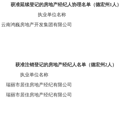
获准延续登记的房地产经纪人协理名单（德宏州1人）
执业单位名称
3
云南鸿巍房地产开发集团有限公司
获准注销登记的房地产经纪人名单（德宏州2人）
执业单位名称
瑞丽市居佳房地产经纪有限公司
瑞丽市居佳房地产经纪有限公司