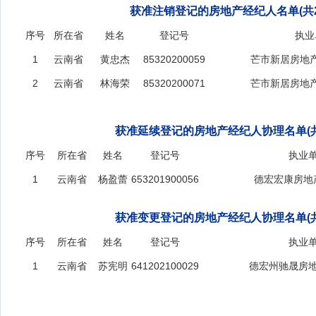
获准注销登记的房地产经纪人名单(共
序号
所在省
姓名
登记号
执业
1
云南省
黄忠杰
85320200059
芒市新居房地
2
云南省
林海荣
85320200071
芒市新居房地
获准延续登记的房地产经纪人协理名单(
序号
所在省
姓名
登记号
执业
1
云南省
杨盈蕾
653201900056
德宏宏康房地
获准变更登记的房地产经纪人协理名单(
序号
所在省
姓名
登记号
执业
1
云南省
苏宪明
641202100029
德宏州驰晟房