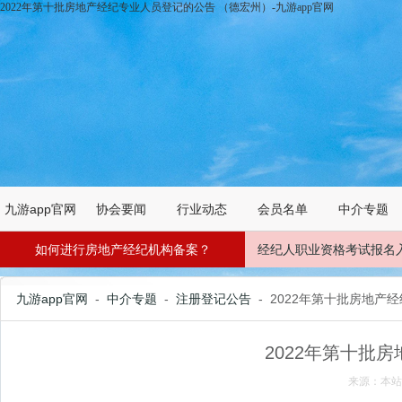
2022年第十批房地产经纪专业人员登记的公告 （德宏州）-九游app官网
九游app官网
协会要闻
行业动态
会员名单
中介专题
如何进行房地产经纪机构备案？
经纪人职业资格考试报名
九游app官网
-
中介专题
-
注册登记公告
- 2022年第十批房地
2022年第十批
来源：本站 