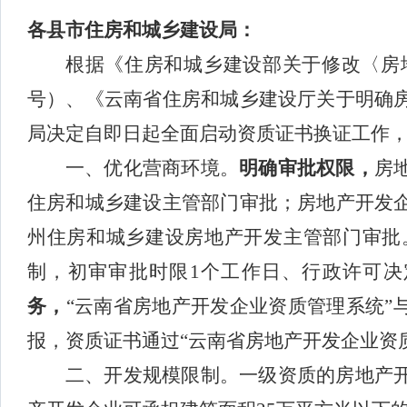
各县市住房和城乡建设局：
根据《住房和城乡建设部关于修改〈房
号）
、《云南省住房和城乡建设厅关于明确
局
决定
自即日起全面启动资质
证书
换证工作
一、
优化营商环境
。
明确
审批权限
，
房
住房和城乡建设主管部门审批；房地产开发
州住房和城乡建设房地产开发主管部门审批
制，初审审批时限
1个工作日、行政许可决
务，
“云南省房地产开发企业资质管理系统”
报，资质证书通过“云南省房地产开发企业资
二、
开发
规模限制。
一级资质的房地产