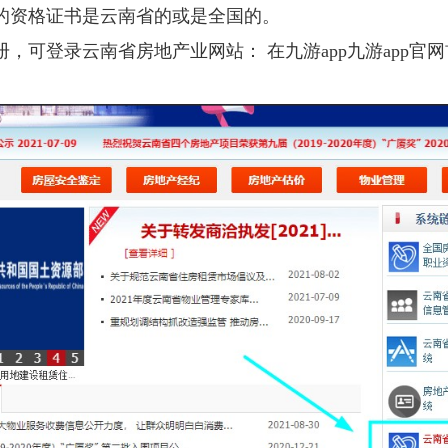
的资格证书是云南省的或是全国的。
，可登录云南省房地产业网站： 在九游app九游app官