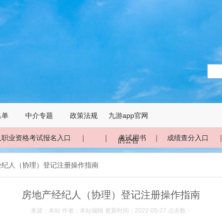
名单
中介专题
政策法规
九游app官网
人职业资格考试报名入口
｜ ｜
考试用书
｜
成绩查分入口
的公告
产经纪人（协理）登记注册操作指南
房地产经纪人（协理）登记注册操作指南
来源：本站 作者：本站编辑 更新时间：2022-05-27 点击数：