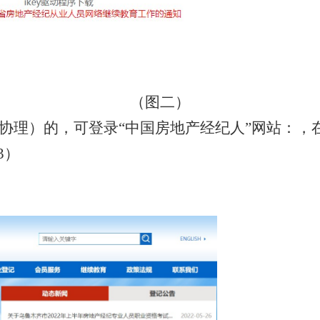
（图二）
理）的，可登录“中国房地产经纪人”网站：，在九
3
）