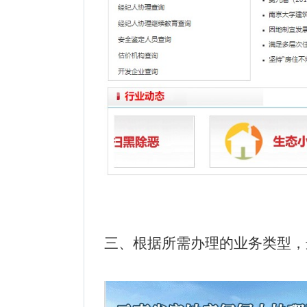
三、根据所需办理的业务类型，