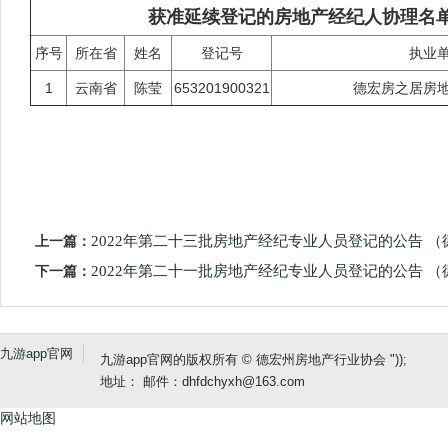
获准延续登记的房地产经纪人协理名单
序号
所在省
姓名
登记号
执业
1
云南省
陈莹
653201900321
德宏房之居房
上一篇：
2022年第二十三批房地产经纪专业人员登记的公告 （
下一篇：
2022年第二十一批房地产经纪专业人员登记的公告 （
九游app官网
九游app官网的版权所有 © 德宏州房地产行业协会 "));
地址： 邮件：
dhfdchyxh@163.com
网站地图