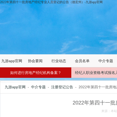
2022年第四十一批房地产经纪专业人员登记的公告（德宏州）-九游app官网
九游app官网
协会要闻
行业动态
会员名单
中介专题
如何进行房地产经纪机构备案？
经纪人职业资格考试报名
九游app官网
-
中介专题
-
注册登记公告
- 2022年第四十一批
2022年第四十一
来源：本站 