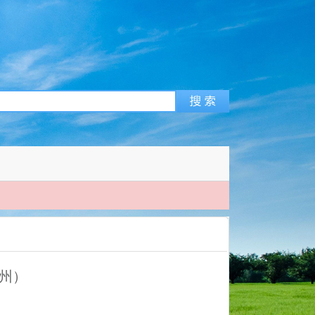
｜
宏州）