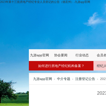
2023年第十三批房地产经纪专业人员登记的公告（德宏州）-九游app官网
九游app官网
协会要闻
行业动态
会员
如何进行房地产经纪机构备案？
经纪
九游app官网
-
中介专题
-
注册登记公告
- 
20