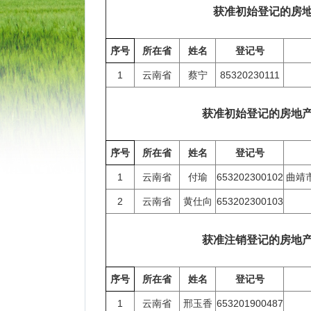
获准初始登记的房地
序号
所在省
姓名
登记号
1
云南省
蔡宁
85320230111
获准初始登记的房地产
序号
所在省
姓名
登记号
1
云南省
付瑜
653202300102
曲靖
2
云南省
黄仕向
653202300103
获准注销登记的房地产
序号
所在省
姓名
登记号
1
云南省
邢玉香
653201900487