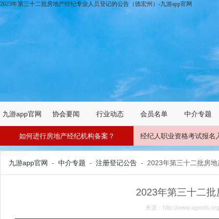
2023年第三十二批房地产经纪专业人员登记的公告（德宏州）-九游app官网
九游app官网
协会要闻
行业动态
会员名单
中介专题
如何进行房地产经纪机构备案？
经纪人职业资格考试报名
九游app官网
-
中介专题
-
注册登记公告
- 2023年第三十二批
2023年第三十二
来源：http://www.agents