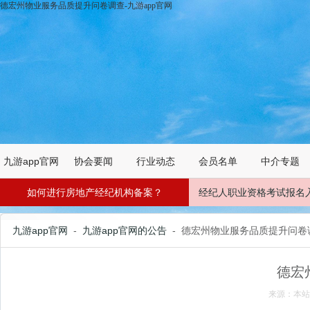
德宏州物业服务品质提升问卷调查-九游app官网
九游app官网
协会要闻
行业动态
会员名单
中介专题
如何进行房地产经纪机构备案？
经纪人职业资格考试报名
九游app官网
-
九游app官网的公告
- 德宏州物业服务品质提升问卷
德宏
来源：本站 