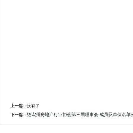
上一篇：
没有了
下一篇：
德宏州房地产行业协会第三届理事会 成员及单位名单