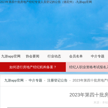
2023年第四十批房地产经纪专业人员登记的公告（德宏州）-九游app官网
九游app官网
协会要闻
行业动态
会员名单
中介专题
如何进行房地产经纪机构备案？
经纪人职业资格考试报名
九游app官网
-
中介专题
-
注册登记公告
- 2023年第四十批房
2023年第四十
来源：本站 