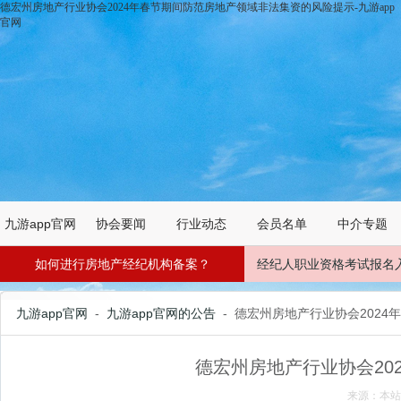
德宏州房地产行业协会2024年春节期间防范房地产领域非法集资的风险提示-九游app
官网
九游app官网
协会要闻
行业动态
会员名单
中介专题
如何进行房地产经纪机构备案？
经纪人职业资格考试报名
九游app官网
-
九游app官网的公告
- 德宏州房地产行业协会202
德宏州房地产行业协会20
来源：本站 