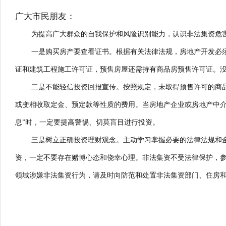
广大市民朋友：
为提高广大群众的自我保护和风险识别能力，认识非法集资危害
一是购买房产要查看证书。根据有关法律法规，房地产开发必须
证和建筑工程施工许可证，预售房屋还需持有商品房预售许可证。
二是不能轻信投资回报宣传。按照规定，未取得预售许可的商品房
或变相收取定金、预定款等性质的费用。当房地产企业或房地产中介
息”时，一定要提高警惕、切莫盲目进行投资。
三是树立正确投资理财观念。主动学习掌握必要的法律法规和金融
资，一定不要存在赌博心态和侥幸心理。非法集资不受法律保护，
领域涉嫌非法集资行为，请及时向防范和处置非法集资部门、住房