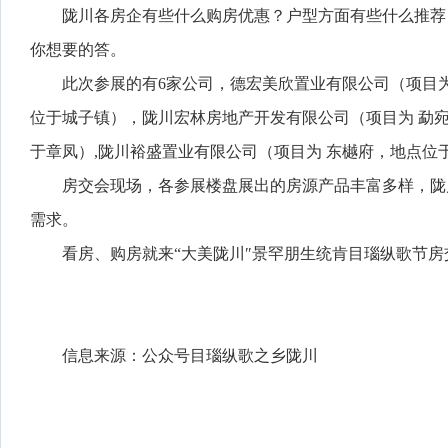
陇川各房企有些什么购房优惠？户型方面有些什么推荐
你想要的答。
此次参展的有
6
家公司，德宏美欣置业有限公司（项目为
位于城子镇），陇川宏林房地产开发有限公司（项目为 勐
于章凤）
,
陇川裕盛置业有限公司（项目为 东樾府，地点位
房交会现场，各参展楼盘展出的房源产品丰富多样，陇
需求。
看房、购房就来
“
大美陇川
″
景罕朋生统肯目瑙纵歌节房
信息来源：公众号目瑙纵歌之乡陇川