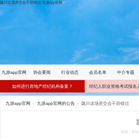
陇川这场房交会不容错过-九游app官网
九游app官网
协会要闻
行业动态
会员名单
中介专题
如何进行房地产经纪机构备案？
经纪人职业资格考试报名
九游app官网
-
九游app官网的公告
- 陇川这场房交会不容错过
来源：本站 