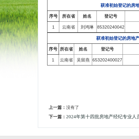
获准初始登记的房地
序号
所在省
姓名
登记号
1
云南省
刘鸿琳
85320240042
获准初始登记的房地产
序号
所在省
姓名
登记号
1
云南省
吴留燕
653202400027
上一篇：
没有了
下一篇：
2024年第十四批房地产经纪专业