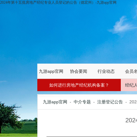
2024年第十五批房地产经纪专业人员登记的公告（德宏州）-九游app官网
九游app官网
协会要闻
行业动态
会员
如何进行房地产经纪机构备案？
经纪
九游app官网
-
中介专题
-
注册登记公告
- 
20