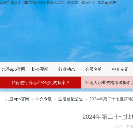
2024年第二十七批房地产经纪专业人员登记的公告（德宏州）-九游app官网
九游app官网
协会要闻
行业动态
会员名单
中介专题
如何进行房地产经纪机构备案？
经纪人职业资格考试报名
九游app官网
-
中介专题
-
注册登记公告
- 2024年第二十七批
2024年第二十七
来源：本站 