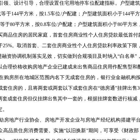
引领
、
设计引导，合理设置住宅
用地停车位配建指标
。户型建
于144平方米，按1.5车位/户配建；户型建筑面积小于144平
于80平方米，按0.8车位/
户
配建；户型建筑面积小于
80平方米
买商品住房的居民家庭，首套住房商业性个人住房贷款最低首付
于25%。取消首套、二套住房商业性个人住房贷款利率政策下限
进融资协调机制落实见效，
切实做到合规项目及时纳入
“白名单
以合理价格收购房地产企业已建成未出售商品住房用作配售型和
在购房所在地城区范围内名下无成套住房的，银行业金融机构
成套住房的，且将两套或两套以下成套住房在
“德房通”挂牌出售
两套成套住房但仅挂牌出售其中一套的，根据挂牌套数进行核减
定。
励房地产行业协会、房地产开发企业与房地产经纪机构搭建平
众高品质住房消费需要。实施“以旧换新”期间，
可
享受
《
财政部