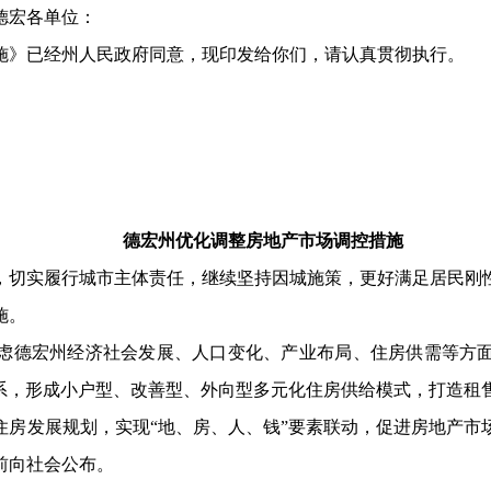
德宏各单位：
施》已经州人民政府同意，现印发给你们，请认真贯彻执行。
德宏州优化调整房地产市场调控措施
，切实履行城市主体责任，继续坚持因城施策，更好满足居民刚
施。
虑德宏州经济社会发展、人口变化、产业布局、住房供需等方
系，形成
小户型、改善
型、外向型
多元
化住房
供给
模式
，打造租
0年住房发展规划，实现“
地、房、人、钱
”要素联动，促进房地产市
1日前向社会公布。