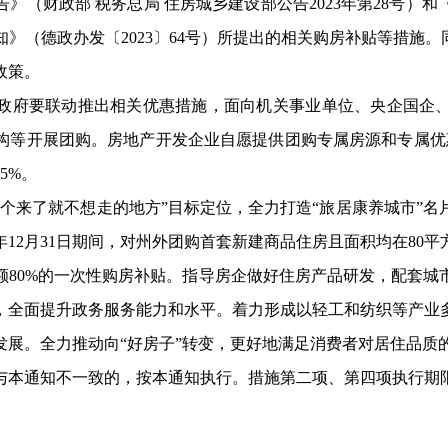
告》（
财政部
税务总局
住房城乡建设部
公告
2023
年
第
28号
）
和
知》（德政办发〔
2023〕64号）所提出的相关购房补贴等措施
政策。
政府要联动推出相关优惠措施，面向机关事业单位、央企国企
构等开展团购。房地产开发企业自愿提供团购专属房源和专属优
85%。
一个来了就不想走的地方”
目标定位，
全力
打造
“
旅居康养城市
”
名
5年12月31日期间，
对
州外团
购首套
新建
商品住房且面积
均
在
80
额
8
0%的
一次性
购房补贴。指导房企做好住房产品研发，配套城
，全面
提升政务服务能力和水平。着力形成以轻工和纺织等产业
发展。全力推动向
“好房子”转变，更好地满足消费者对居住品质
与本
通知
不一致的，按本
通知
执行。
措施
第二项、第四项执行期