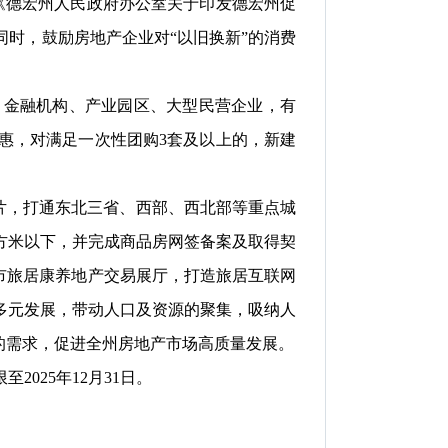
《
德宏州人民政府办公室关于印发
德宏州促
。同时，鼓励房地产企业对“以旧换新”的消
费
、金融机构、产业园区、大型民营企业，有
惠，对满足一次性团购
3套及以上的，新建
片，打通东
北
三省、西部
、西北部
等重点城
平方米以下，
并完成商品房网签备案及取得契
市旅
居康养地产交易展厅，打造旅居互联网
多元发展，带动人口及资源的聚集，吸纳人
的需求，促进
全
州房地产市场高质量发展。
限至
2025年12月31日
。