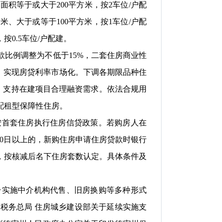
筑面积等于或大于
200平方米，按2车位/户配
方米、大于或等于100平方米，按1车位/户配
，按0.5车位/户配建。
款比例调整为不低于
15%，二套住房商业性
，实现房贷利率市场化。下调各期限品种住
”，支持在建项目合理融资需求。依法合规用
配租型保障性住房。
按首套住房执行住房信贷政策。若购房人在
30日以上的，新购住房申请住房贷款时银行
，按核减后名下住房套数认定。具体条件及
台实施中介机构代售、旧房换购等多种形式
税务总局
住房城乡建设部
关于延续实施
支