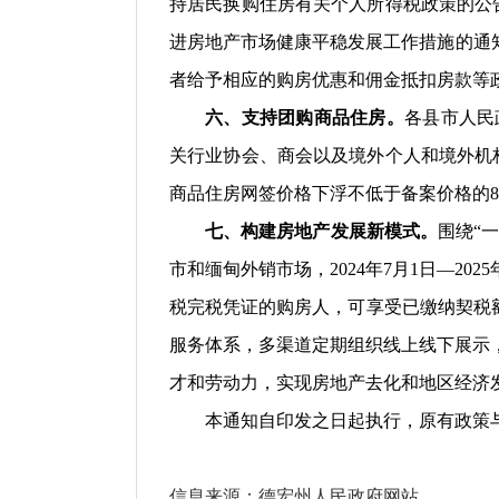
持居民换购住房有关个人所得税政策
的公
进房地产市场健康平稳发展工作
措施的通
者给予相应的购房优惠和佣金抵扣房款等
六、支持团购商品住房。
各县市人民
关行业协会、商会以及境外个人和境外机
商品住房网签价格下浮不低于备案价格
的
七、构建房地产发展新模式。
围绕
“
市和缅甸外销市场，
2024年7月1日
—
202
税完税凭证的购房人，
可享受
已
缴纳契税
服务体系，
多渠道定期组织线上线下展示
才和劳动力，实现房地产去化和地区经济
本
通知
自
印发
之日起
执行
，原有政策
信息来源：德宏州人民政府网站