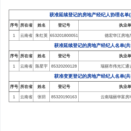
获准延续登记的房地产经纪人协理名单(共
序号
所在省
姓名
登记号
执业
1
云南省
朱红英
653201800051
德宏华江房地
获准延续登记的房地产经纪人名单(共
序号
所在省
姓名
登记号
执业
1
云南省
陈星宇
85320200128
瑞丽市伟光汇通
获准变更登记的房地产经纪人名单(共1
序号
所在省
姓名
登记号
执业
1
云南省
张玥
85320190163
云南瑞丽华富房