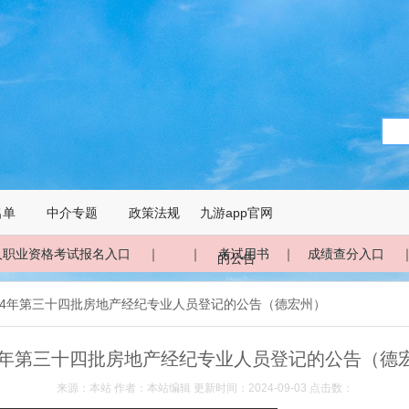
名单
中介专题
政策法规
九游app官网
人职业资格考试报名入口
｜ ｜
考试用书
｜
成绩查分入口
的公告
2024年第三十四批房地产经纪专业人员登记的公告（德宏州）
24年第三十四批房地产经纪专业人员登记的公告（德
来源：本站 作者：本站编辑 更新时间：2024-09-03 点击数：