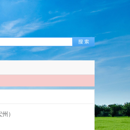
｜
宏州）