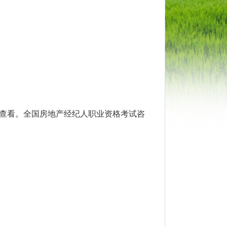
查看。
全国房地产经纪人职业资格考试咨