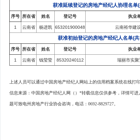
获准延续
登记的房地产经纪人协理名单(
序号
所在省
姓名
登记号
执业
1
云南省
杨进凯
653201900048
云南裕华建
获准初始登记
的房地产经纪人名
单(共
序号
所在省
姓名
登记号
执业
1
云南省
钱莹莹
85320240112
瑞丽市实聚
上述人员可以通过中国
房地产经纪人网站上的信用档案系统在线打
信息来源：中国房地产经纪人网（
）
*
转载信息仅供参考，详情可进
题可致电州房地产行业协会咨询，
电话：
0692-8829727。