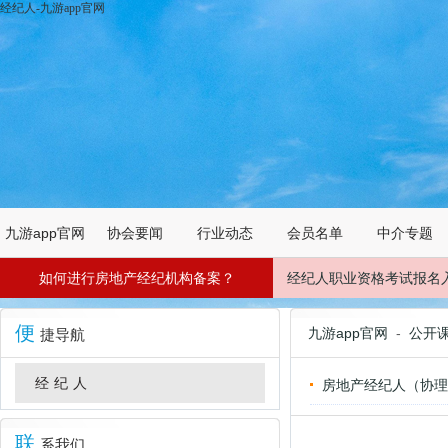
经纪人-九游app官网
九游app官网
协会要闻
行业动态
会员名单
中介专题
如何进行房地产经纪机构备案？
经纪人职业资格考试报名
便
九游app官网
-
公开
捷导航
经纪人
房地产经纪人（协理
联
系我们