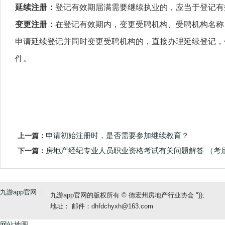
延续注册：
登记有效期届满需要继续执业的，应当于登记有
变更注册：
在登记有效期内，变更受聘机构、受聘机构名称
申请延续登记并同时变更受聘机构的，直接办理延续登记，
件。
上一篇：
申请初始注册时，是否需要参加继续教育？
下一篇：
房地产经纪专业人员职业资格考试有关问题解答 （考
九游app官网
九游app官网的版权所有 © 德宏州房地产行业协会 "));
地址： 邮件：
dhfdchyxh@163.com
网站地图