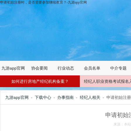
申请初始注册时，是否需要参加继续教育？-九游app官网
九游app官网
协会要闻
行业动态
会员名单
中介专题
如何进行房地产经纪机构备案？
经纪人职业资格考试报名
九游app官网
-
下载中心
-
办事指南
-
经纪人相关
- 申请初始注
申请初始
来源：本站 