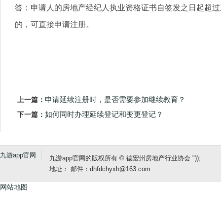
答：申请人的房地产经纪人执业资格证书自签发之日起超过
的，可直接申请注册。
上一篇：
申请延续注册时，是否需要参加继续教育？
下一篇：
如何同时办理延续登记和变更登记？
九游app官网
九游app官网的版权所有 © 德宏州房地产行业协会 "));
地址： 邮件：
dhfdchyxh@163.com
网站地图