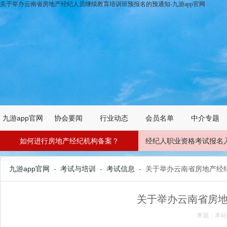
关于举办云南省房地产经纪人员继续教育培训班预报名的预通知-九游app官网
九游app官网
协会要闻
行业动态
会员名单
中介专题
如何进行房地产经纪机构备案？
经纪人职业资格考试报名
九游app官网
-
考试与培训
-
考试信息
- 关于举办云南省房地产
关于举办云南省房
来源：本站 