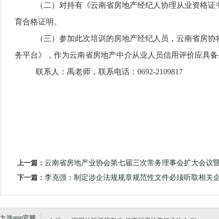
（二）对持有《云南省房地产经纪人协理从业资格证
育合格证明。
（三）参加此次培训的房地产经纪人员，云南省房协
务平台》，作为云南省房地产中介从业人员信用评价应具备
联系人：禹老师，联系电话：0692-2109817
上一篇：
云南省房地产业协会第七届三次常务理事会扩大会议
下一篇：
李克强：制定涉企法规规章规范性文件必须听取相关
九游app官网