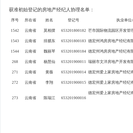
获准初始登记的房地产经纪人协理名单：
序号
所在省
姓名
登记号
执业单位
1542
云南省
莫相摆
653201800182
芒市国际物流园区开发管
1543
云南省
排腊东
653201800183
德宏州鸿房房地产经纪有
1544
云南省
魏丽琴
653201800184
德宏州鸿房房地产经纪有
268
云南省
杨慧仙
653201900011
瑞丽市文洋房地产开发有
271
云南省
黄薇
653201900014
德宏州爱上家房地产经纪
272
云南省
李翔
653201900015
德宏州爱上家房地产经纪
德宏州爱上家房地产经纪
273
云南省
陈瑞江
653201900016