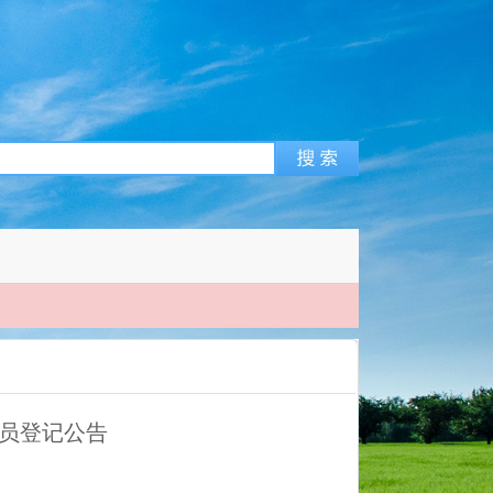
｜
人员登记公告