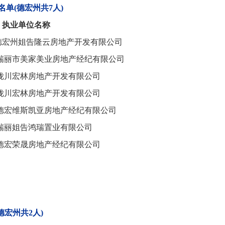
(德宏州共7人)
号
执业单位名称
4 德宏州姐告隆云房地产开发有限公司
6 瑞丽市美家美业房地产经纪有限公司
0 陇川宏林房地产开发有限公司
1 陇川宏林房地产开发有限公司
3 德宏维斯凯亚房地产经纪有限公司
4 瑞丽姐告鸿瑞置业有限公司
8 德宏荣晟房地产经纪有限公司
宏州共2人)