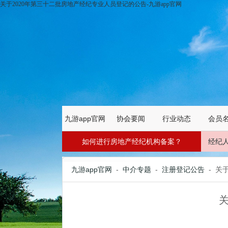
关于2020年第三十二批房地产经纪专业人员登记的公告-九游app官网
九游app官网
协会要闻
行业动态
会员
如何进行房地产经纪机构备案？
经纪
九游app官网
-
中介专题
-
注册登记公告
- 关