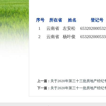
序号 所在省
姓名 
1 云南省 左安松 65320200
2 云南省 杨叶俊 653202000
上一篇：
关于2020年第三十三批房地产经
下一篇：
关于2020年第三十一批房地产经