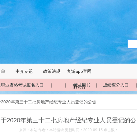
名单
中介专题
政策法规
九游app官网
人职业资格考试报名入口
｜ ｜
考试用书
｜
成绩查分入口
的公告
于2020年第三十二批房地产经纪专业人员登记的公告
关于2020年第三十二批房地产经纪专业人员登记的公
来源：本站 作者：本站编辑 更新时间：2020-09-15 点击数：