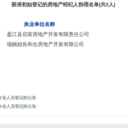
获准初始登记的房地产经纪人协理名单(共2人)
登记号
执业单位名称
0532 盈江县启宸房地产开发有限责任公司
533 瑞丽姐告和合房地产开发有限公司
纪专业人员登记的公告
纪专业人员登记的公告