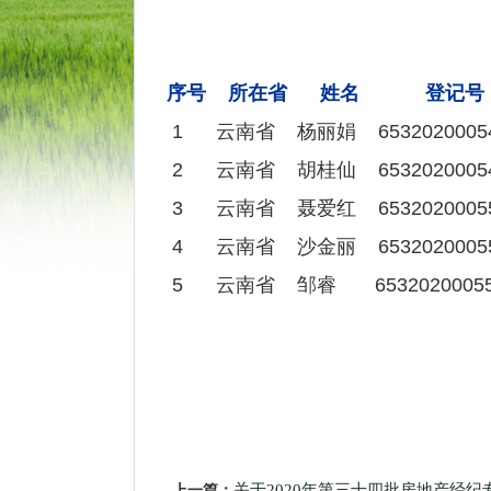
序号 所在省 姓名 登记
1 云南省 杨丽娟 65320200
2 云南省 胡桂仙 65320200
3 云南省 聂爱红 65320200
4 云南省 沙金丽 65320200
5 云南省 邹睿 653202000
上一篇：
关于2020年第三十四批房地产经