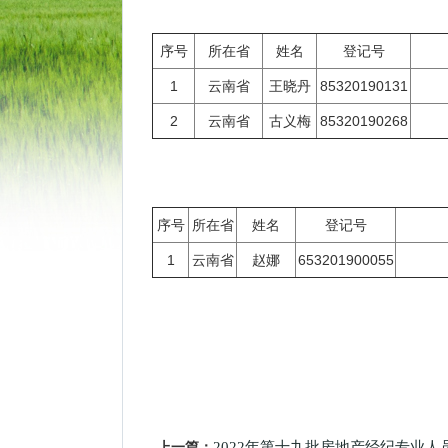
序号
所在省
姓名
登记号
1
云南省
王晓丹
85320190131
2
云南省
古义梅
85320190268
序号
所在省
姓名
登记号
1
云南省
赵娜
653201900055
上一篇：
2022年第十九批房地产经纪专业人