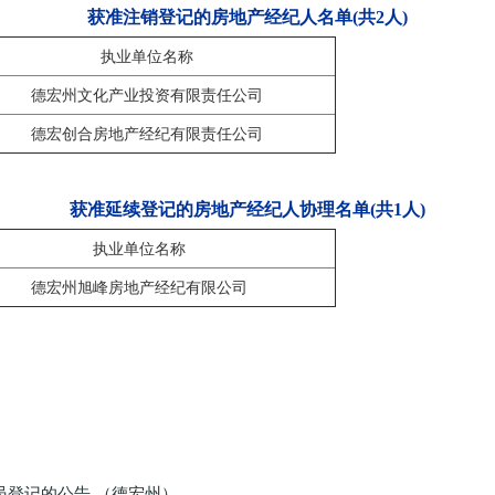
获准注销登记的房地产经纪人名单(共2人)
执业单位名称
德宏州文化产业投资有限责任公司
德宏创合房地产经纪有限责任公司
获准延续登记的房地产经纪人协理名单(共1人)
执业单位名称
德宏州旭峰房地产经纪有限公司
员登记的公告 （德宏州）