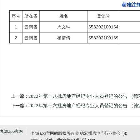
获准注销
序号
所在省
姓名
登记号
1
云南省
周文琳
653202100164
2
云南省
杨倩倩
653202100169
上一篇：
2022年第十八批房地产经纪专业人员登记的公告 （德
下一篇：
2022年第十六批房地产经纪专业人员登记的公告 （德
九游app官网
九游app官网的版权所有 © 德宏州房地产行业协会 "));