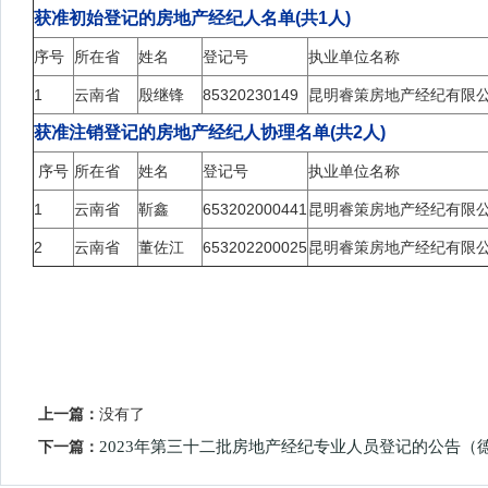
获准初始登记的房地产经纪人名单(共
1
人)
序号
所在省
姓名
登记号
执业单位名称
1
云南省
殷继锋
85320230149
昆明睿策房地产经纪有限
获准注销登记的房地产经纪人协理名单(共2人)
序号
所在省
姓名
登记号
执业单位名称
1
云南省
靳鑫
653202000441
昆明睿策房地产经纪有限
2
云南省
董佐江
653202200025
昆明睿策房地产经纪有限
上一篇：
没有了
下一篇：
2023年第三十二批房地产经纪专业人员登记的公告（