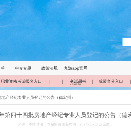
名单
中介专题
政策法规
九游app官网
人职业资格考试报名入口
｜ ｜
考试用书
｜
成绩查分入口
的公告
四批房地产经纪专业人员登记的公告（德宏州）
24年第四十四批房地产经纪专业人员登记的公告（德
来源：本站 作者：本站编辑 更新时间：2024-11-12 点击数：